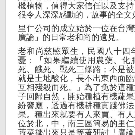
機植物，值得大家信任以及支持
很令人深深感動的，故事的全文
里仁公司的成立始於一位在台灣
廣論」的日常老和尚的遠見。
老和尚慈愍眾生，民國八十四
憂：「如果繼續使用農藥、化
死、餓死、戰死三條路；不是被
就是土地酸化，長不出東西面臨
互相殘殺而死。」為了免於這種
子回歸自然，開始種植有機蔬果
紛響應，透過有機耕種實踐佛法
果。種出來就要有人來買、有人
位於北，中，南三區簡易的里仁
蔬菜擺出來只是等著研討「廣論