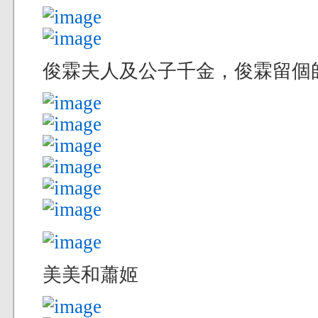
俊霖夫人及公子千金，俊霖留個
美美和蕭姬