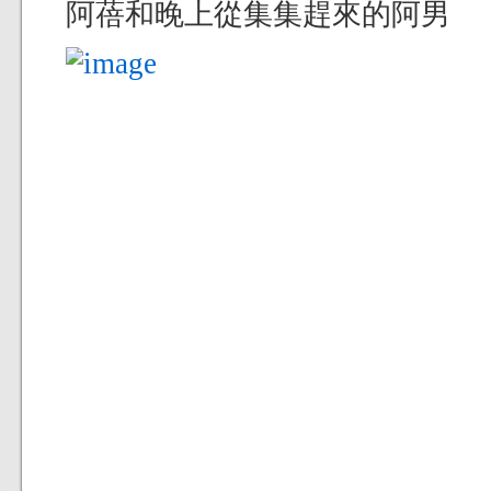
阿蓓和晚上從集集趕來的阿男