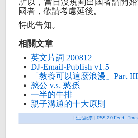
所以，當日沒規劃出國者請開始
國者，敬請考慮延後。
特此告知。
相關文章
英文片詞 200812
DJ-Email-Publish v1.5
「教養可以這麼浪漫」Part II
憨公 v.s. 憨孫
一半的牛排
親子溝通的十大原則
|
生活記事
|
RSS 2.0 Feed
|
Trac