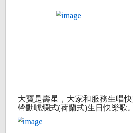
大寶是壽星，大家和服務生唱快
帶動唬爛式(荷蘭式)生日快樂歌