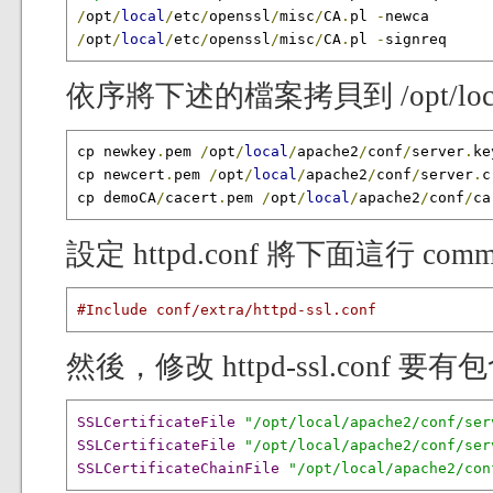
/
opt
/
local
/
etc
/
openssl
/
misc
/
CA
.
pl 
-
/
opt
/
local
/
etc
/
openssl
/
misc
/
CA
.
pl 
-
signreq
依序將下述的檔案拷貝到 /opt/local/a
cp newkey
.
pem 
/
opt
/
local
/
apache2
/
conf
/
server
.
key
cp newcert
.
pem 
/
opt
/
local
/
apache2
/
conf
/
server
.
c
cp demoCA
/
cacert
.
pem 
/
opt
/
local
/
apache2
/
conf
/
ca
設定 httpd.conf 將下面這行 com
#Include conf/extra/httpd-ssl.conf
然後，修改 httpd-ssl.conf 
SSLCertificateFile
"/opt/local/apache2/conf/ser
SSLCertificateFile
"/opt/local/apache2/conf/ser
SSLCertificateChainFile
"/opt/local/apache2/con