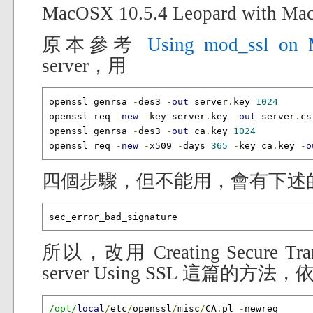
MacOSX 10.5.4 Leopard with Mac
原本參考
Using mod_ssl on
server，用
openssl genrsa 
-
des3 
-
out
 server
.
key 
1024
openssl req 
-
new
-
key server
.
key 
-
out
 server
.
csr
openssl genrsa 
-
des3 
-
out
 ca
.
key 
1024
openssl req 
-
new
-
x509 
-
days 
365
-
key ca
.
key 
-
o
四個步驟，但不能用，會有下述
sec_error_bad_signature
所以，改用 Creating Secure Trans
server Using SSL 這篇的方法
/opt/
local
/
etc
/
openssl
/
misc
/
CA
.
pl 
-