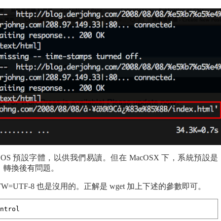
 轉成 OS 預設字體，以供我們易讀。但在 MacOSX 下，系統預設是
，所以，轉換後有問題。
TW=UTF-8 也是沒用的。正解是 wget 加上下述的參數即可。
ntrol