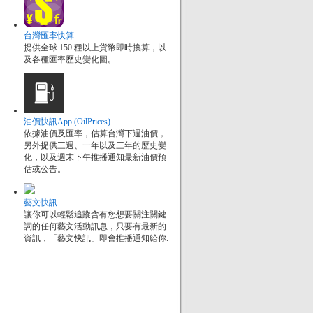
台灣匯率快算
提供全球 150 種以上貨幣即時換算，以
及各種匯率歷史變化圖。
油價快訊App (OilPrices)
依據油價及匯率，估算台灣下週油價，
另外提供三週、一年以及三年的歷史變
化，以及週末下午推播通知最新油價預
估或公告。
藝文快訊
讓你可以輕鬆追蹤含有您想要關注關鍵
詞的任何藝文活動訊息，只要有最新的
資訊，「藝文快訊」即會推播通知給你.