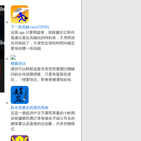
下一班高鐵 (nextTHSR)
這個 app 只要開啟後，就根據定位幫你
過濾出最近高鐵站的時刻表，不用再按
任何按鈕了，方便您在很快時間內確定
要坐的哪一班高鐵
標案快訊
讓你可以輕鬆追蹤含有您想要關注關鍵
詞的任何採購標案，只要有最新的資
訊，「標案快訊」即會推播通知給你.
姓名筆畫吉凶查詢系統
這是一個提供中文字康熙筆畫的小軟體,
並根據農民曆計算每個名字或公司名的
總筆畫以及最後的吉凶數，共有四種模
式