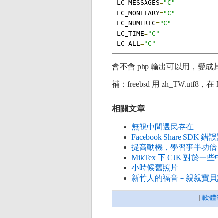
LC_MESSAGES
=
"C"
LC_MONETARY
=
"C"
LC_NUMERIC
=
"C"
LC_TIME
=
"C"
LC_ALL
=
"C"
會不會 php 輸出可以用，變
補：freebsd 用 zh_TW.utf8，
相關文章
無視中間選民存在
Facebook Share SDK 錯誤訊息:
提高動機，學習事半功倍
MikTex 下 CJK 對於
小時候舊照片
新竹人的福音－親親寶貝
|
軟體