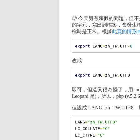
◎ 今天另有類似的問題，但不是在於 w
的字元，寫出到檔案，會發生檔案編碼
檔時是正常。根據
此頁的情形
export
 LANG
=
zh_TW
.
UTF
-
8
改成
export
 LANG
=
zh_TW
.
UTF8
即可，但這又很奇怪了，用 loca
Leopard 是)，所以，php (v
但設成 LANG=zh_TW.UTF8
LANG
=
"zh_TW.UTF8"
LC_COLLATE
=
"C"
LC_CTYPE
=
"C"