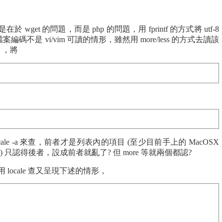
get 的問題，而是 php 的問題，用 fprintf 的方式將 utf-8
不是 vi/vim 可讀的情形，雖然用 more/less 的方式去讀該
，將
le -a 來查，前者才是列表內的項目 (至少目前手上的 MacOSX
.5.2.6) 只認得後者，設成前者就亂了? 但 more 等就兩個都認?
，用 locale 查又呈現下述的情形，