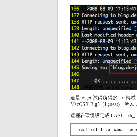
這是 wget 試得所得的 url
MacOSX Big5（I guess)
這種在環境設定成 LANG=zh_
--
restrict
-
file
-
names
=
noco