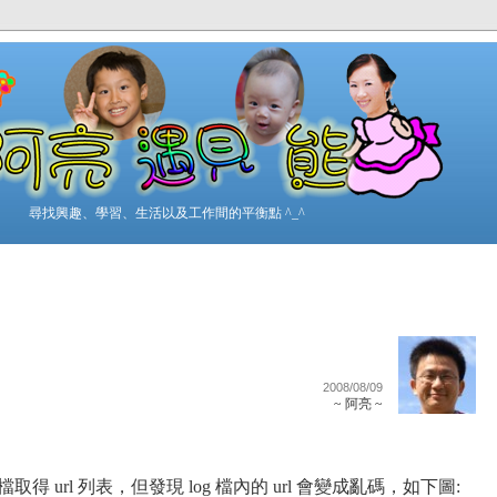
尋找興趣、學習、生活以及工作間的平衡點 ^_^
2008/08/09
~ 阿亮 ~
g 檔取得 url 列表，但發現 log 檔內的 url 會變成亂碼，如下圖: