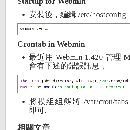
Startup for Webmin
安裝後，編緝 /etc/hostconf
WEBMIN
=-
YES
-
Crontab in Webmin
最近用 Webmin 1.420 管理 M
會有下述的錯誤訊息，
The
Cron
 jobs directory 
&
lt
;
tt
&
gt
;
/var/
cron
/
tab
Maybe
 the 
module
's configuration is incorrect, 
將模組組態將 /var/cron/tabs 改成
即可.
相關文章