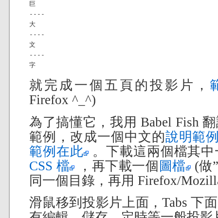
巨

----

大

----

文

----

字
就完成一個五頁的投影片，
Firefox ^_^)
為了搞懂它，我用 Babel Fis
範例，改成一個中文的
說明範
範例在此
。下載這兩個檔其中
CSS 檔
，再下載一個
圖檔
(做
同一個目錄，再用 Firefox/Mozi
滑鼠移到投影片上面，Tabs 
有編輯、儲存、定時等一般投影