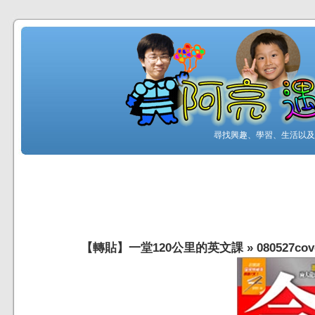
尋找興趣、學習、生活以及工
【轉貼】一堂120公里的英文課
»
080527cov