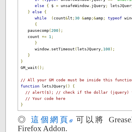
else
{
 $ 
=
 unsafeWindow
.
jQuery
;
 letsJQuer
}
else
{
while
(
count
&
lt
;
30
&
amp
;&
amp
;
typeof
 win
{
 	 pausecomp
(
200
);
	 count 
+=
1
;
}
      window
.
setTimeout
(
letsJQuery
,
100
);
}
}
GM_wait
();
// All your GM code must be inside this functio
function
 letsJQuery
()
{
// alert($); // check if the dollar (jquery) 
// Your code here
}
◎
這個網頁
可以將 GreaseM
Firefox Addon.