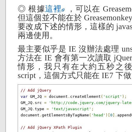
◎ 根據
這裡
，可以在 Greasemo
但這個並不能在於 Greasemonkey
要改成下述的情形，這樣的 javascrip
兩邊使用。
最主要似乎是 IE 沒辦法處理 unsa
方法在 IE 會有第一次讀取 jQu
情形，我只有在大約五秒之
script，這個方式只能在 IE7 下
// Add jQuery
var
 GM_JQ 
=
 document
.
createElement
(
'script'
);
GM_JQ
.
src 
=
'http://code.jquery.com/jquery-late
GM_JQ
.
type 
=
'text/javascript'
;
document
.
getElementsByTagName
(
'head'
)[
0
].
append
// Add jQuery XPath Plugin