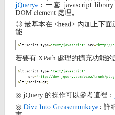
jQuery
: 一套 javascript l
DOM element 處理。
◎ 最基本在 <head> 內加上下面
能
&
lt
;
script type
=
"text/javascript"
 src
=
"http://c
若要有 XPath 處理的擴充功能
&
lt
;
script type
=
"text/javascript"
     src
=
"http://dev.jquery.com/view/trunk/plug
&
lt
;/
script
&
gt
;
◎ jQuery 的操作可以參考這裡：
◎
Dive Into Greasemonkey
: 詳細
書。