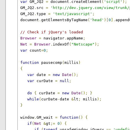
var
 GM_JQ2 
=
 document
.
createElement
(
'script'
);
GM_JQ2
.
src 
=
'http://dev.jquery.com/view/trunk/
GM_JQ2
.
type 
=
'text/javascript'
;
document
.
getElementsByTagName
(
'head'
)[
0
].
append
// Check if jQuery's loaded
Browser
=
 navigator
.
appName
;
Net
=
Browser
.
indexOf
(
"Netscape"
);
var
 count
=
0
;
function
 pausecomp
(
millis
)
{
var
 date 
=
new
Date
();
var
 curDate 
=
null
;
do
{
 curDate 
=
new
Date
();
}
while
(
curDate
-
date 
&
lt
;
 millis
);
}
window
.
GM_wait 
=
function
()
{
if
(
Net
&
gt
;=
0
)
{
if
(
typeof
 unsafeWindow
.
jQuery 
==
'undefi