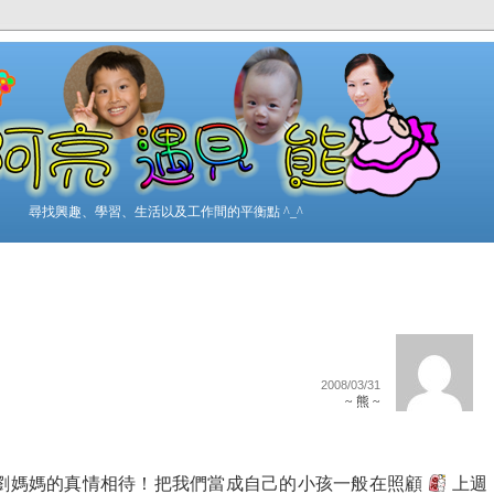
尋找興趣、學習、生活以及工作間的平衡點 ^_^
2008/03/31
~ 熊 ~
劉媽媽的真情相待！把我們當成自己的小孩一般在照顧
上週