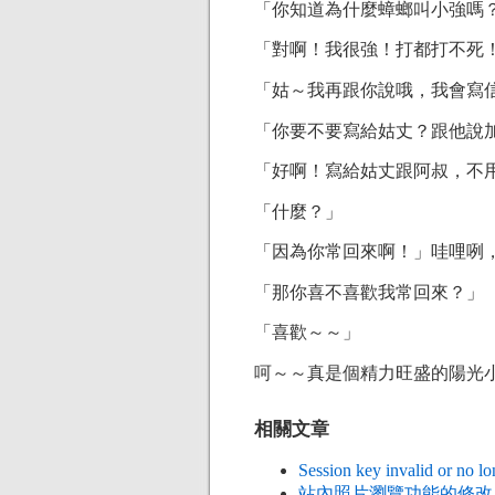
「你知道為什麼蟑螂叫小強嗎
「對啊！我很強！打都打不死
「姑～我再跟你說哦，我會寫
「你要不要寫給姑丈？跟他說
「好啊！寫給姑丈跟阿叔，不
「什麼？」
「因為你常回來啊！」哇哩咧
「那你喜不喜歡我常回來？」
「喜歡～～」
呵～～真是個精力旺盛的陽光
相關文章
Session key invalid or no lo
站內照片瀏覽功能的修改