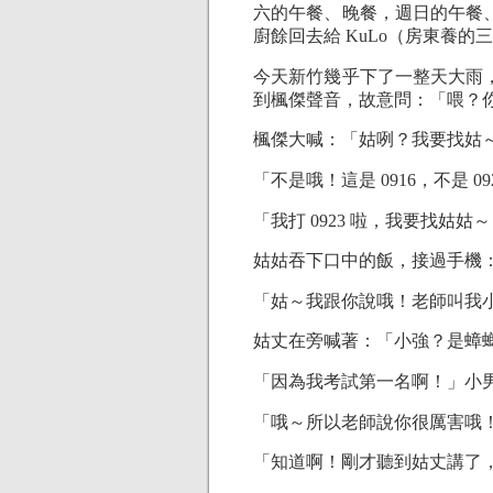
六的午餐、晚餐，週日的午餐
廚餘回去給 KuLo（房東養的
今天新竹幾乎下了一整天大雨
到楓傑聲音，故意問：「喂？
楓傑大喊：「姑咧？我要找姑～姑
「不是哦！這是 0916，不是 09
「我打 0923 啦，我要找姑
姑姑吞下口中的飯，接過手機
「姑～我跟你說哦！老師叫我
姑丈在旁喊著：「小強？是蟑
「因為我考試第一名啊！」小
「哦～所以老師說你很厲害哦
「知道啊！剛才聽到姑丈講了