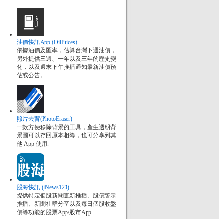
油價快訊App (OilPrices)
依據油價及匯率，估算台灣下週油價，
另外提供三週、一年以及三年的歷史變
化，以及週末下午推播通知最新油價預
估或公告。
照片去背(PhotoEraser)
一款方便移除背景的工具，產生透明背
景圖可以存回原本相簿，也可分享到其
他 App 使用.
股海快訊 (iNews123)
提供特定個股新聞更新推播、股價警示
推播、新聞社群分享以及每日個股收盤
價等功能的股票App/股市App.