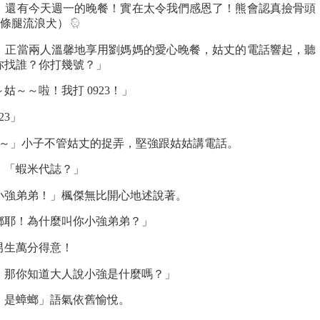
、還有今天週一的晚餐！實在太令我們感恩了！熊會認真撿骨頭
三條腿流浪犬）
，正當兩人溫馨地享用劉媽媽的愛心晚餐，姑丈的電話響起，聽
你找誰？你打幾號？」
～～啦！我打 0923！」
23」
姑～～」小子不管姑丈的捉弄，堅強跟姑姑講電話。
：「蝦米代誌？」
小強弟弟！」楓傑無比開心地述說著。
螂耶！為什麼叫你小強弟弟？」
男生萬分得意！
！那你知道大人說小強是什麼嗎？」
，是蟑螂」語氣依舊愉悅。