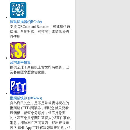
條碼掃描器(QRCode)
支援 QRCode and Barcodes、可連續快速
掃描、自動對焦、可打開手電筒供掃描
時使用
台灣匯率快算
提供全球 150 種以上貨幣即時換算，以
及各種匯率歷史變化圖。
批踢踢快訊 (pttNews)
身為鄉民的您，是不是常常覺得現在的
批踢踢 (PTT) 閱讀器，明明您就只要看
幾個板，都幫您分類好，但不是您要
的？甚至您只想關注某個人(或某件事)的
消息，卻散布在不同東西，找出來很辛
苦？ 這個 App 可以解決您這些問題，快