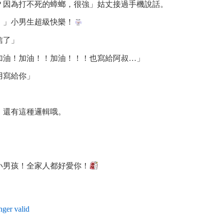
？因為打不死的蟑螂，很強」姑丈接過手機說話。
！」小男生超級快樂！
信了」
加油！加油！！加油！！！也寫給阿叔…」
用寫給你」
，還有這種邏輯哦。
小男孩！全家人都好愛你！
nger valid