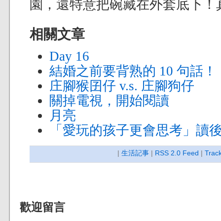
園，還特意把碗藏在外套底下！
相關文章
Day 16
結婚之前要背熟的 10 句話！
庄腳猴囝仔 v.s. 庄腳狗仔
關掉電視，開始閱讀
月亮
「愛玩的孩子更會思考」讀
|
生活記事
|
RSS 2.0 Feed
|
Trac
歡迎留言