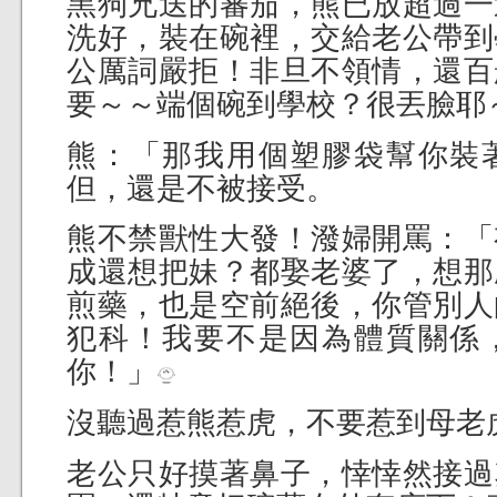
黑狗兄送的蕃茄，熊已放超過一
洗好，裝在碗裡，交給老公帶到
公厲詞嚴拒！
非旦不領情，還百
要～～端個碗到學校？很丟臉耶
熊：「那我用個塑膠袋幫你裝
但，還是不被接受。
熊不禁獸性大發！潑婦開罵：「
成還想把妹？都娶老婆了，想那
煎藥，也是空前絕後，你管別人
犯科！我要不是因為體質關係
你！」
沒聽過惹熊惹虎，不要惹到母老
老公只好摸著鼻子，悻悻然接過