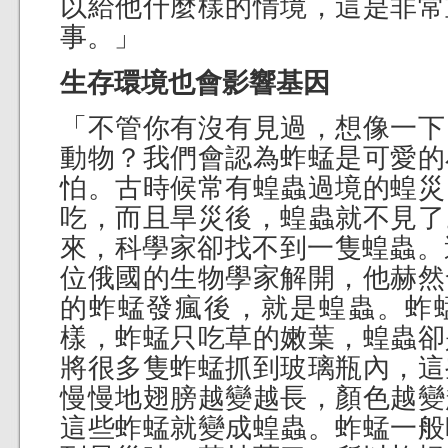
以給他什麼樣的情境，這是非常
事。」
生存環境也會影響基因
「不管你有沒有見過，想像一下
動物？我們會認為蚱蜢是可愛的
怕。古時候常有蝗蟲過境的蝗災
吃，而且旱災後，蝗蟲就不見了
來，科學家卻找不到一隻蝗蟲。這
位俄國的生物學家解開，他赫然
的蚱蜢發瘋後，就是蝗蟲。蚱
樣，蚱蜢只吃草的嫩葉，蝗蟲卻
將很多隻蚱蜢抓到玻璃瓶內，這
慢慢地翅膀越變越長，顏色越變
這些蚱蜢就變成蝗蟲。蚱蜢一般