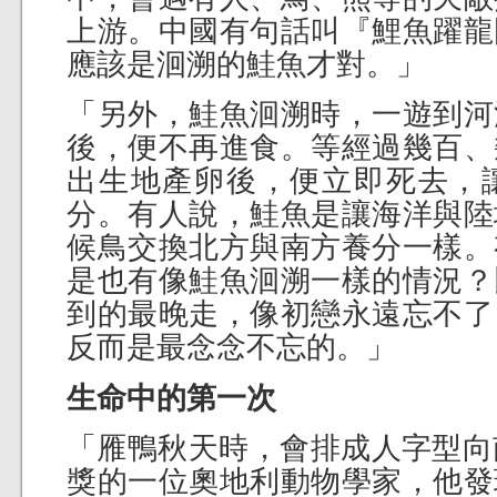
上游。中國有句話叫『鯉魚躍龍
應該是洄溯的鮭魚才對。」
「另外，鮭魚洄溯時，一遊到河
後，便不再進食。等經過幾百、
出生地產卵後，便立即死去，
分。有人說，鮭魚是讓海洋與陸
候鳥交換北方與南方養分一樣。
是也有像鮭魚洄溯一樣的情況？
到的最晚走，像初戀永遠忘不了
反而是最念念不忘的。」
生命中的第一次
「雁鴨秋天時，會排成人字型向南
獎的一位奧地利動物學家，他發