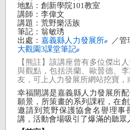
地點：創新學院101教室
講師：李偉文
講題：荒野樂活族
筆記：翁敏琇
出處：
嘉義縣人力發展所
／管
大觀園3課堂筆記
【熊註】該講座曾有多位傑出人
與觀點，包括洪蘭、歐晉德、李
友，可上人力發展所網站挖寶，
幸福開講是嘉義縣人力發展所配
願景，所策畫的系列課程，在創
邀請到荒野保護協會名譽理事
講，活動會場吸引了爆滿的聽眾