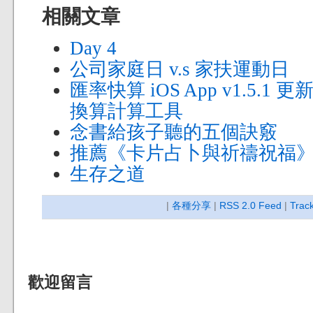
相關文章
Day 4
公司家庭日 v.s 家扶運動日
匯率快算 iOS App v1.5.1
換算計算工具
念書給孩子聽的五個訣竅
推薦《卡片占卜與祈禱祝福
生存之道
|
各種分享
|
RSS 2.0 Feed
|
Trac
歡迎留言