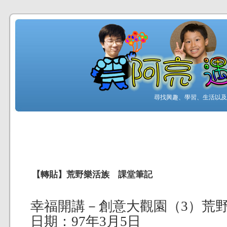
尋找興趣、學習、生活以及工
【轉貼】荒野樂活族 課堂筆記
幸福開講－創意大觀園（3）荒
日期：97年3月5日