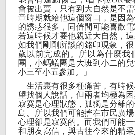
會被出賣，只有到大自然是不需
童時期就給他這個窗口，是因為
的誘惑很多，同儕間可能喜歡電
若這時候才要他親近大自然，這
如我們剛剛所談的銘印現象，很
歲以前完成的。所以為什麼我
團，小螞蟻團是大班到小二的兒
小三至小五參加。」
「生活裏有很多種痛苦，有時候
望找個人說話，但兩者均極為困
寂寞是心理狀態，孤獨是分離的
島。所以我們可能擠在市民廣場
心理卻是寂寞的。而我們可能一
和朋友寫信，與古往今來的精采