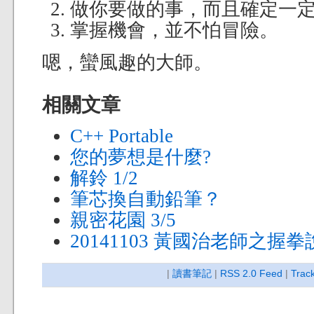
做你要做的事，而且確定一
掌握機會，並不怕冒險。
嗯，蠻風趣的大師。
相關文章
C++ Portable
您的夢想是什麼?
解鈴 1/2
筆芯換自動鉛筆？
親密花園 3/5
20141103 黃國治老師之握
|
讀書筆記
|
RSS 2.0 Feed
|
Trac