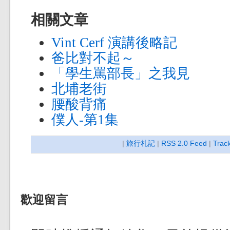
相關文章
Vint Cerf 演講後略記
爸比對不起～
「學生罵部長」之我見
北埔老街
腰酸背痛
僕人-第1集
|
旅行札記
|
RSS 2.0 Feed
|
Trac
歡迎留言