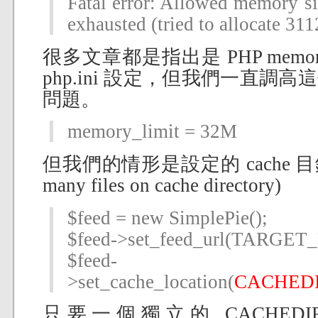
Fatal error: Allowed memory s
exhausted (tried to allocate 31
很多文章都是指出是 PHP memo
php.ini 設定，但我們一直調
問題。
memory_limit = 32M
但我們的情形是設定的 cache 目
many files on cache directory)
$feed = new SimplePie();
$feed->set_feed_url(TARGET
$feed-
>set_cache_location(
CACHEDI
只要一個獨立的 CACHEDIR_