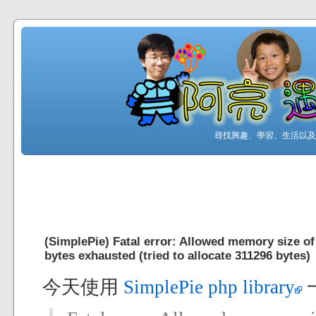
尋找興趣、學習、生活以及工
(SimplePie) Fatal error: Allowed memory size o
bytes exhausted (tried to allocate 311296 bytes)
今天使用
SimplePie php library