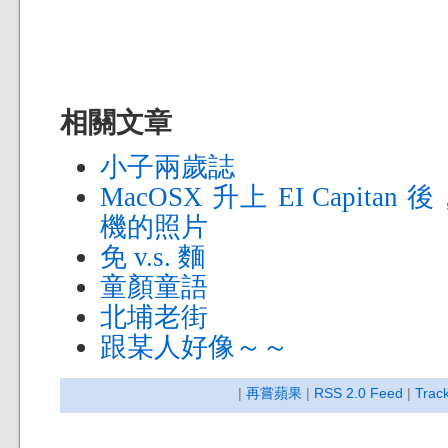
相關文章
小子兩歲誌
MacOSX 升上 EI Capi
機的照片
免 v.s. 麵
童顏童語
北埔老街
跟某人好像～～
|
再嘗蘋果
|
RSS 2.0 Feed
|
Trac