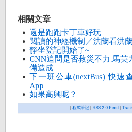
相關文章
還是跑跑卡丁車好玩
閱讀的神經機制／洪蘭看洪
靜坐登記開始了~
CNN追問是否救災不力.馬英
備造成
下一班公車(nextBus) 
App
如果高興呢？
|
程式筆記
|
RSS 2.0 Feed
|
Trac