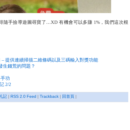
隨手撿導遊圖尋寶了…XD 有機會可以多賺 1%，我們這次根
上架 – 提供連續掃描二維條碼以及三碼輸入對獎功能
國為何發生錢荒的問題？
抖手功
2/2
札記
|
RSS 2.0 Feed
|
Trackback
|
回首頁
|