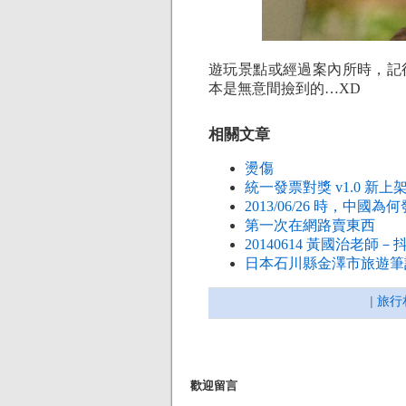
遊玩景點或經過案內所時，記得
本是無意間撿到的…XD
相關文章
燙傷
統一發票對獎 v1.0 新
2013/06/26 時，中
第一次在網路賣東西
20140614 黃國治老師－
日本石川縣金澤市旅遊筆記 
|
旅行
歡迎留言