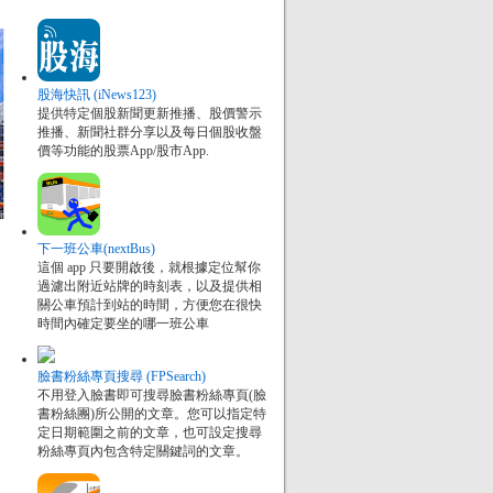
股海快訊 (iNews123)
提供特定個股新聞更新推播、股價警示
推播、新聞社群分享以及每日個股收盤
價等功能的股票App/股市App.
下一班公車(nextBus)
這個 app 只要開啟後，就根據定位幫你
過濾出附近站牌的時刻表，以及提供相
關公車預計到站的時間，方便您在很快
時間內確定要坐的哪一班公車
臉書粉絲專頁搜尋 (FPSearch)
不用登入臉書即可搜尋臉書粉絲專頁(臉
書粉絲團)所公開的文章。您可以指定特
定日期範圍之前的文章，也可設定搜尋
粉絲專頁內包含特定關鍵詞的文章。