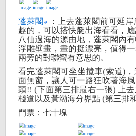
蓬萊閣
：上去蓬萊閣前可延岸
趣的，可以搭快艇出海看看，應
八仙過海的源由地，蓬萊閣內有
浮雕壁畫，畫的挺漂亮，值得一
兩旁的對聯蠻有意思的。
看完蓬萊閣可坐坐攬車(索道)
面無窗，讓人可一路狂吹著海風往
頭!! (下面第三排最右一張) 
棧道以及黃渤海分界點 (第三排
門票：七十塊