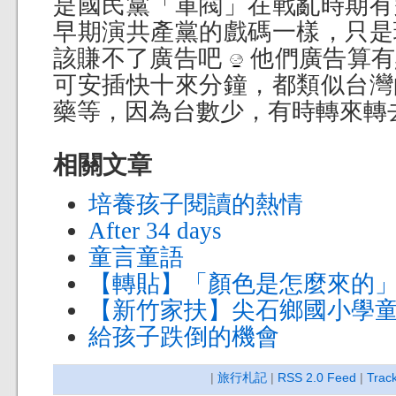
是國民黨「軍閥」在戰亂時期有
早期演共產黨的戲碼一樣，只是
該賺不了廣告吧
他們廣告算有
可安插快十來分鐘，都類似台灣
藥等，因為台數少，有時轉來轉
相關文章
培養孩子閱讀的熱情
After 34 days
童言童語
【轉貼】「顏色是怎麼來的
【新竹家扶】尖石鄉國小學
給孩子跌倒的機會
|
旅行札記
|
RSS 2.0 Feed
|
Trac