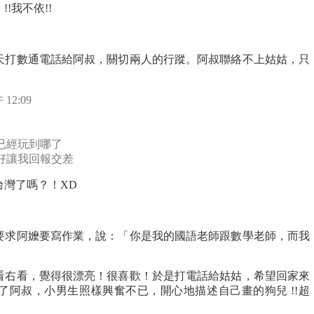
!我不依!!
天打數通電話給阿叔，關切兩人的行蹤。阿叔聯絡不上姑姑，只
12:09
已經玩到哪了
好讓我回報交差
台灣了嗎？！XD
要求阿嬤要寫作業，說：「你是我的國語老師跟數學老師，而我
看右看，覺得很漂亮！很喜歡！於是打電話給姑姑，希望回家來
了阿叔，小男生照樣興奮不已，開心地描述自己畫的狗兒 !!超