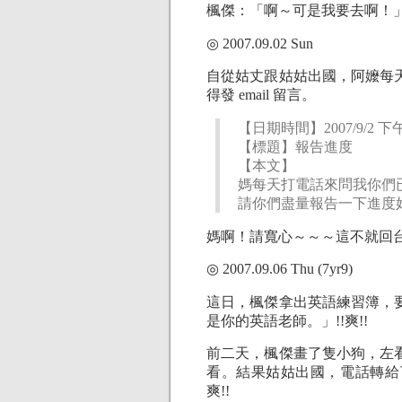
楓傑：「啊～可是我要去啊！」!
◎ 2007.09.02 Sun
自從姑丈跟姑姑出國，阿嬤每
得發 email 留言。
【日期時間】2007/9/2 下午 
【標題】報告進度
【本文】
媽每天打電話來問我你們
請你們盡量報告一下進度
媽啊！請寬心～～～這不就回
◎ 2007.09.06 Thu (7yr9)
這日，楓傑拿出英語練習簿，
是你的英語老師。」!!爽!!
前二天，楓傑畫了隻小狗，左
看。結果姑姑出國，電話轉給
爽!!