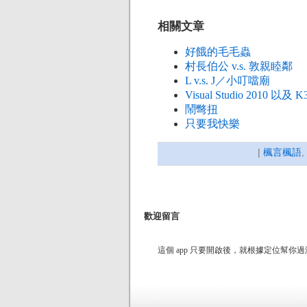
相關文章
好餓的毛毛蟲
村長伯公 v.s. 敦親睦鄰
L v.s. J／小叮噹廟
Visual Studio 2010 以及 K
鬧彆扭
只要我快樂
|
楓言楓語
,
歡迎留言
這個 app 只要開啟後，就根據定位幫