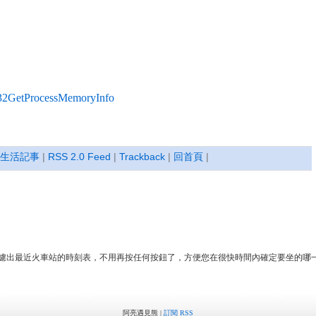
32GetProcessMemoryInfo
生活記事
|
RSS 2.0 Feed
|
Trackback
|
回首頁
|
你過濾出最近火車站的時刻表，不用再按任何按鈕了，方便您在很快時間內確定要坐的哪
阿亮遇見熊 |
訂閱 RSS