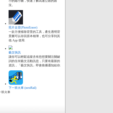
小的縮小圖，快速了解高速公路的路
況。
照片去背(PhotoEraser)
一款方便移除背景的工具，產生透明背
景圖可以存回原本相簿，也可分享到其
他 App 使用.
藝文快訊
讓你可以輕鬆追蹤含有您想要關注關鍵
詞的任何藝文活動訊息，只要有最新的
資訊，「藝文快訊」即會推播通知給你.
下一班火車 (nextRail)
一班火車