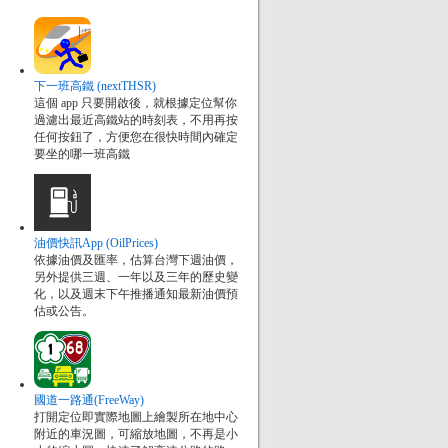
下一班高鐵 (nextTHSR)
這個 app 只要開啟後，就根據定位幫你
過濾出最近高鐵站的時刻表，不用再按
任何按鈕了，方便您在很快時間內確定
要坐的哪一班高鐵
油價快訊App (OilPrices)
依據油價及匯率，估算台灣下週油價，
另外提供三週、一年以及三年的歷史變
化，以及週末下午推播通知最新油價預
估或公告。
國道一路通(FreeWay)
打開定位即實際地圖上繪製所在地中心
附近的車況圖，可縮放地圖，不再是小