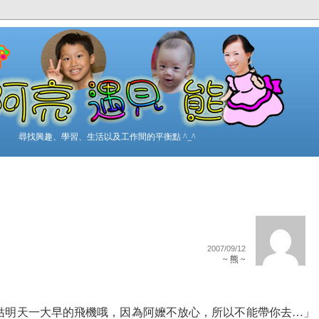
尋找興趣、學習、生活以及工作間的平衡點 ^_^
2007/09/12
~ 熊 ~
姑明天一大早的飛機哦，因為阿嬤不放心，所以不能帶你去…」