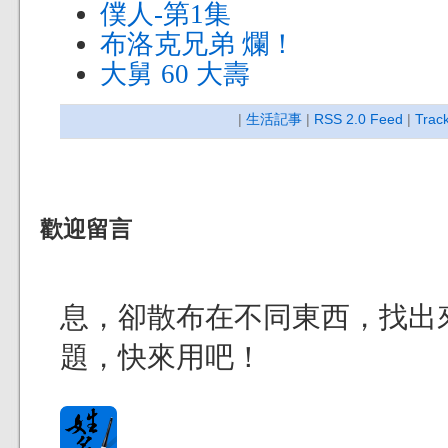
僕人-第1集
布洛克兄弟 爛！
大舅 60 大壽
|
生活記事
|
RSS 2.0 Feed
|
Trac
歡迎留言
息，卻散布在不同東西，找出來
題，快來用吧！