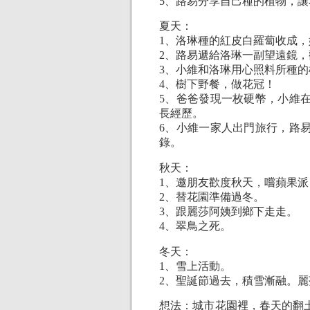
5、路易分享自己種的植物，
夏天：
1、洛琳種的紅皮白羅蔔收成
2、路易遞給洛琳一副望遠鏡
3、小維和洛琳用心照料所種
4、樹下野餐，做花冠！
5、爸爸發現一枚硬幣，小維
長經歷。
6、小維一家人出門旅行，路
錄。
秋天：
1、邀朋友歡度秋天，嚐蘋果
2、替花園準備過冬。
3、跟麗莎阿姨到鄉下走走。
4、翠鳥之死。
冬天：
1、雪上活動。
2、聖誕節過去，積雪漸融。
想法：城市花園裡，春天的翻