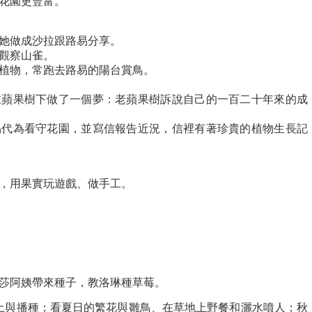
讓花園更豐富。
，她做成沙拉跟路易分享。
，觀察山雀。
的植物，常跑去路易的陽台賞鳥。
在蘋果樹下做了一個夢：老蘋果樹訴說自己的一百二十年來的成
易代為看守花園，並寫信報告近況，信裡有著珍貴的植物生長記
派，用果實玩遊戲、做手工。
麗莎阿姨帶來種子，教洛琳種草莓。
土與播種；看夏日的繁花與雛鳥、在草地上野餐和灑水噴人；秋