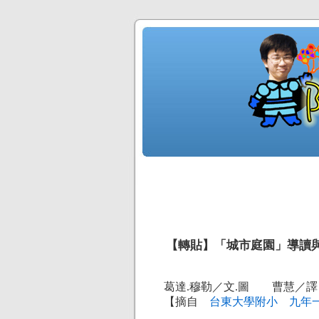
【轉貼】「城市庭園」導讀
葛達.穆勒／文.圖 曹慧／譯
【摘自
台東大學附小 九年