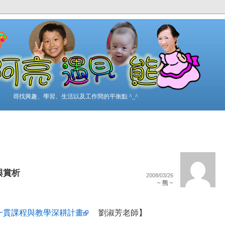
尋找興趣、學習、生活以及工作間的平衡點 ^_^
與賞析
2008/03/26
~ 熊 ~
一貫課程與教學深耕計畫
劉淑芳老師】