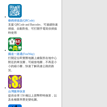
條碼掃描器(QRCode)
支援 QRCode and Barcodes、可連續快速
掃描、自動對焦、可打開手電筒供掃描
時使用
國道一路通(FreeWay)
打開定位即實際地圖上繪製所在地中心
附近的車況圖，可縮放地圖，不再是小
小的縮小圖，快速了解高速公路的路
況。
台灣匯率快算
提供全球 150 種以上貨幣即時換算，以
及各種匯率歷史變化圖。