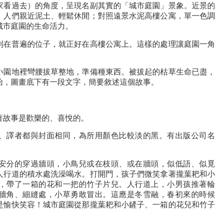
家看過去）的角度，呈現名副其實的「城市庭園」景象。近景的
、人們親近泥土、輕鬆休閒；對照遠景水泥高樓公寓，單一色調
城市庭園的生命活力。
列在普遍的位子，就正好在高樓公寓上。這樣的處理讓庭園一角
小園地裡彎腰拔草整地，準備種東西。被拔起的枯草生命已盡，
始，圖畫底下有一段文字，簡要敘述這個故事。
著故事是歡樂的、喜悅的。
、譯者都與封面相同，為所用顏色比較淡的黑。有出版公司名
安分的穿過牆頭，小鳥兒或在枝頭、或在牆頭，似低語、似覓
人行道的積水處洗澡喝水。打開門，孩子們微笑拿著攏葉耙和小
，帶了一箱的花和一把的竹子片兒。人行道上，小男孩推著輪
牆角、細縫處，小草勇敢冒出。這應是冬雪融，春初來的時候
是愉快笑容！城市庭園從那攏葉耙和小鏟子、一箱的花兒和竹子