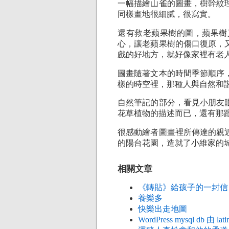
一幅描繪山雀的圖畫，樹幹紋
同樣畫地很細膩，很寫實。
還有救老蘋果樹的圖，蘋果樹
心，讓老蘋果樹的傷口復原，
戲的好地方，就好像家裡有老
圖畫隨著文本的時間季節順序
樣的時空裡，那種人與自然和
自然筆記的部分，看見小朋友
花草植物的描述而已，還有那
很感動繪者圖畫裡所傳達的親
的陽台花園，造就了小維家的
相關文章
《轉貼》給孩子的一封信 
養樂多
快樂出走地圖
WordPress mysql db 由 lat