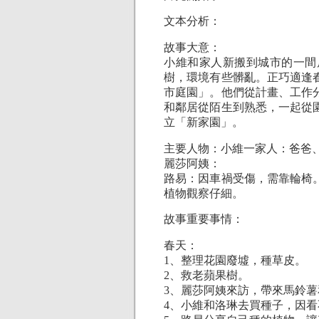
文本分析：
故事大意：
小維和家人新搬到城市的一間
樹，環境有些髒亂。正巧適逢
市庭園」。他們從計畫、工作
和鄰居從陌生到熟悉，一起從
立「新家園」。
主要人物：小維一家人：爸爸
麗莎阿姨：
路易：因車禍受傷，需靠輪椅
植物觀察仔細。
故事重要事情：
春天：
1、整理花園廢墟，種草皮。
2、救老蘋果樹。
3、麗莎阿姨來訪，帶來馬鈴
4、小維和洛琳去買種子，因