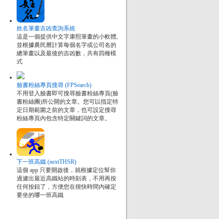
姓名筆畫吉凶查詢系統
這是一個提供中文字康熙筆畫的小軟體,
並根據農民曆計算每個名字或公司名的
總筆畫以及最後的吉凶數，共有四種模
式
臉書粉絲專頁搜尋 (FPSearch)
不用登入臉書即可搜尋臉書粉絲專頁(臉
書粉絲團)所公開的文章。您可以指定特
定日期範圍之前的文章，也可設定搜尋
粉絲專頁內包含特定關鍵詞的文章。
下一班高鐵 (nextTHSR)
這個 app 只要開啟後，就根據定位幫你
過濾出最近高鐵站的時刻表，不用再按
任何按鈕了，方便您在很快時間內確定
要坐的哪一班高鐵