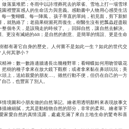
、做落葉堆肥；冬雨中以詩埋葬死去的翠雀、雪地上打一場雪球
花園裡豐富感人的生命活力與意義。感動書中人物用心感受生活
，每一隻蝴蝶、每一陣風 。孩子率直的單純，初見面，剪下新鮮
著，就熟絡了；老蘋果樹瀕死而復生，樹醫生沒有把瓢蟲趕盡殺
一整個冬天，是該飛走的時候了。」回歸自然，讓自然去解決。
、更沒有滅絕的ddt；是自然的創意、是簡單的情誼、更是生命
樹都有著它自身的歷史。人何嘗不是如此一生？如此的世代交
？人何其渺小？
索精神：數一數路邊牆邊長出幾種野草；看蝴蝶如何用吻管吸花
；把樹的種子拿來在放大鏡下觀察；或者拿來黏在鼻頭玩玩；美
木頭上，送給親愛的朋友…。雖然行動不便，但仍在自己的一方
了自己，也豐富了別人。
事情境圖和小朋友做的自然筆記。繪者用透明顏料來表現故事文
條描繪細膩，尤其是動植物自然的部分，非常的柔和。繪者筆下
愛家愛自然的真情流露，處處充滿了來自土地生命的驚奇和喜