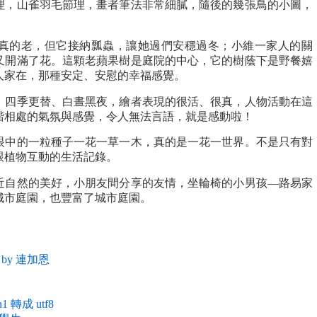
理，山雀羽毛節理，畫者筆法非常細膩，隨後的幾張鳥的小圖，
真的老，但它接納瓢蟲，讓她過們安穩過冬；小維一家人的關
又開滿了花。這顆老蘋果樹是庭院的中心，它的樹蔭下是野餐嬉
人家在，那種安定、安慰的幸福感覺。
，四季更替、白晝黑夜，繪者表現的很活、很真，人物活動在這
諧相處的氣氛與感覺，令人無法言語，就是感動啦！
眼中的一粒種子一花一草一木，真的是一花一世界。不是只有對
跟植物互動的生活記錄。
近自然的美好，小朋友間分享的友情，坐輪椅的小男孩—路易家
城市庭園，也豐富了城市庭園。
by 連加恩
in1 轉成 utf8