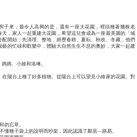
房子來，最令人高興的是，還有一座大花園，裡頭種著幾株老
春天，家人一起重建大花園，希望這兒會成為一座最美麗的「城
分配開始；先清理、整地，經歷春耕、夏耘、秋收、冬藏，他們
園藝的忙碌和歡樂中，體驗大自然生生不息的奧妙，大家一起建
、媽媽、小維和洛琳。
。在陽台上種了好多植物。從陽台上可以望見小維家的花園。對
薯和勿忘草。
看不懂種子袋上的說明而吵架，因此認識了鄰居—路易。