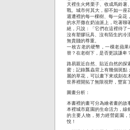
天裡生火烤栗子、收成馬鈴薯
戰。城市何其大，卻不如一座
週遭裡的每一棵樹、每一朵花
的水芹撒在奶油派上，吃著聊
絕，只說：「它們在這裡待了
沒有塑膠玩具、沒有陌生的冷漠
無貴賤的尊重。
一枚古老的硬幣，一棵老蘋果
替？在老樹下，是否更該謙卑
路易親近自然、貼近自然的探
蜜；記錄瓢蟲背上有幾個斑點
麗的草花，可以畫下來或刻在
世界裡開拓了無限視野，豐富
圖畫分析：
本書裡的畫可分為繪者畫的故
本裡城市庭園的生命活力，線
的主要人物，努力經營庭園，
悅！