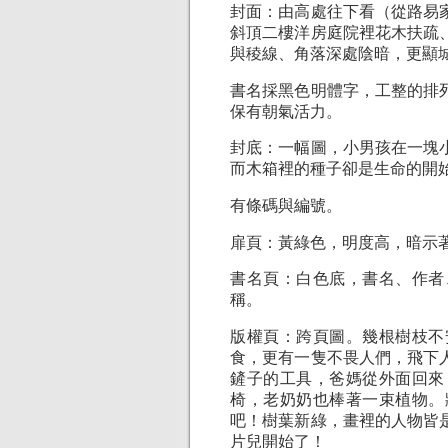
封面：由高處往下看（從路易
斜頂二樓洋房庭院裡花木扶疏
與稜線、角落深處陰暗，更顯
書名採黑色明體字，工整的排
保有朝氣活力。
封底：一幅圖，小男孩在一塊
而木箱裡的種子卻是生命的開
有條碼與編號。
扉頁：黃綠色，明度高，暗示
書名頁：白色底，書名、作者
稱。
版權頁：跨頁圖。幾根樹枝不
食，更有一隻不畏人們，飛下
鏟子的工具，爸媽從外面回來
椅，老奶奶也棒著一束植物。
吧！樹葉新綠，畫裡的人物皆
片兒開始了！