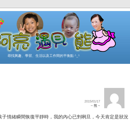
尋找興趣、學習、生活以及工作間的平衡點 ^_^
2015/01/17
~ 熊 ~
孩子情緒瞬間恢復平靜時，我的內心已剉咧旦，今天肯定是狀況