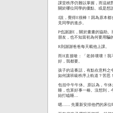
課堂秩序仍難以掌握，而這絕
關於哪位同學的優點、或是想
J說，覺得E很棒！因為原本
見同學的進步。
P也謝謝E，關於畫畫的協助。
朋友，也不知當初為何要用騙
R則謝謝爸爸每天載他上課。
而H直接嗆：「老師壞壞！我
好，我都要。
孩子的這番話，有點在意料之
如何讓班級秩序上軌道？苦思
包括中午午休。原以為，午休
睡，也算好事一椿。沒想到，
始打瞌睡…
嗯…… 先重新安排他們的床