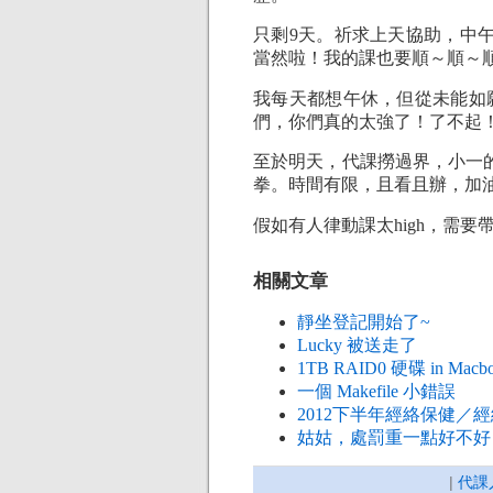
只剩9天。祈求上天協助，中
當然啦！我的課也要順～順～順
我每天都想午休，但從未能如
們，你們真的太強了！了不起
至於明天，代課撈過界，小一
拳。時間有限，且看且辦，加
假如有人律動課太high，需
相關文章
靜坐登記開始了~
Lucky 被送走了
1TB RAID0 硬碟 in Macbo
一個 Makefile 小錯誤
2012下半年經絡保健／
姑姑，處罰重一點好不好
|
代課