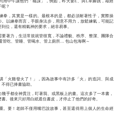
利用中午讓他們「補課」，例如，昨天要E、與L單腳跳，敲經
子呢？
練拳，其實是一樣的。最根本的是，都必須耐著性子，實際操
步。以練拳而言，手眼身法步，用意不用力，放鬆練氣，可能記
要到位，還有精氣神的要求，絕非易事。
需要著力，生活常規就管很寬，不論禮貌、秩序、整潔、團隊合
還管吃、管睡、管喝水、管上廁所… 包山包海啊～
講「火雞發火了！」，因為故事中有許多「火」的造詞、與成
，不得已捧書協助。
力幾乎都全神貫注，盯著我、或黑板上的畫。這次多了一本書，
麼書。後來只好用白紙遮住書皮，才停止了他們的好奇。
重。要！老師不僅用嘴巴說故事，甚至還得用上個人的生命經