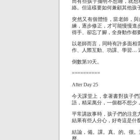
而有些孩子擺明不想睡，就想
絡。但這樣要如何兼顧其他孩
突然又有個體悟，當老師，與
練，逐步修正，才可能慢慢進
得手、卻忘了腳，全身動作都
以老師而言，同時有許多面相
作、人際互動、功課、學習… 
倒數第10天。
==========
After Day 25
今天課堂上，拿著書對孩子們
語，精采萬分，一個都不想少
平常講故事時，孩子們的注意
結果有些人分心，好奇這是什
結論，備。課。真。的。很。
歷。