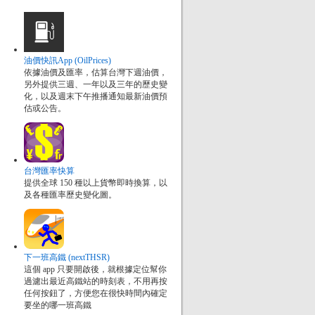
油價快訊App (OilPrices)
依據油價及匯率，估算台灣下週油價，
另外提供三週、一年以及三年的歷史變
化，以及週末下午推播通知最新油價預
估或公告。
台灣匯率快算
提供全球 150 種以上貨幣即時換算，以
及各種匯率歷史變化圖。
下一班高鐵 (nextTHSR)
這個 app 只要開啟後，就根據定位幫你
過濾出最近高鐵站的時刻表，不用再按
任何按鈕了，方便您在很快時間內確定
要坐的哪一班高鐵