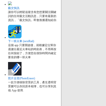
藝文快訊
讓你可以輕鬆追蹤含有您想要關注關鍵
詞的任何藝文活動訊息，只要有最新的
資訊，「藝文快訊」即會推播通知給你.
下一班火車 (nextRail)
這個 app 只要開啟後，就根據定位幫你
過濾出最近火車站的時刻表，不用再按
任何按鈕了，方便您在很快時間內確定
要坐的哪一班火車
照片去背(PhotoEraser)
一款方便移除背景的工具，產生透明背
景圖可以存回原本相簿，也可分享到其
他 App 使用.