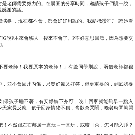
對是老師需要努力的。在晨圈的分享時間，邀請孩子們說一說，
說感謝的話。
都會尖叫，現在都不會，都會好好用說的。我趁機讚許J，誇她看
而G說P本來會騙人，後來不會了。P不好意思回應，因為想要交
的。
不要老師！我要原本的老師！」有些同學則說，兩個老師都很
中，並不會因此內傷，只覺好氣又好笑，但更重要的，到底我要
！
如果孩子睡不著，有安靜躺下亦可，晚上回家就能夠早一點入
今天家長反應，孩子回家情緒不穩，會歡會哭鬧，晚餐時間就開
位吧！不然跟左右鄰居一直玩～一直玩，或咬耳朵，怎可能入睡？