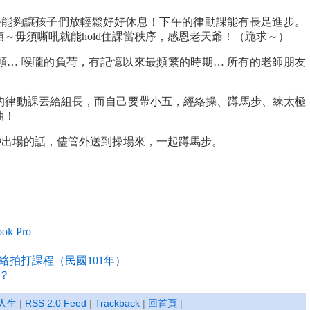
午能夠讓孩子們放輕鬆好好休息！下午的律動課能有長足進步。
～毋須嘶吼就能hold住課當秩序，感恩老天爺！（跪求～）
願… 喉嚨的負荷，有記憶以來最頻繁的時期… 所有的老師朋友
！
的律動課丟給組長，而自己要帶小五，經絡操、蹲馬步、練太極
油！
要帶出場的話，儘管外送到操場來，一起蹲馬步。
ok Pro
經絡拍打課程（民國101年）
？
人生
|
RSS 2.0 Feed
|
Trackback
|
回首頁
|