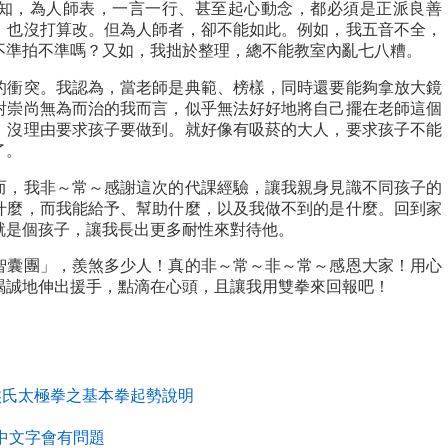
知，為人師表，一言一行、甚至起心動念，都必須是正派良善
，也沒打算改。但為人師者，卻不能如此。例如，我五音不全，
不準拍不準嗎？又如，我拙於整理，總不能教室內亂七八糟。
的衝突。我認為，當老師是典範、榜樣，同時還要能夠拿放大鏡
對崇尚無為而治的我而言，似乎無法好好地將自己擺在老師這個
，沒理由要求孩子要做到。就好像有吸菸的大人，要求孩子不能
了。
而，我非～常～感謝這次的代課經驗，讓我親身見識不同孩子的
什麼，而我能給予、幫助什麼，以及我做不到的是什麼。回到家
就是個孩子，讓我長出更多耐性來對待他。
智囊團」，羨煞多少人！真的非～常～非～常～感恩大家！用心
竭誠地伸出援手，點滴在心頭，且讓我用雙拳來回報吧！
師－熊氏太極拳之基本拳起勢說明
一些中文字會有問題