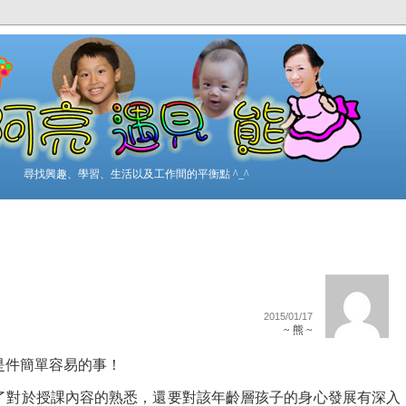
尋找興趣、學習、生活以及工作間的平衡點 ^_^
2015/01/17
~ 熊 ~
是件簡單容易的事！
了對於授課內容的熟悉，還要對該年齡層孩子的身心發展有深入