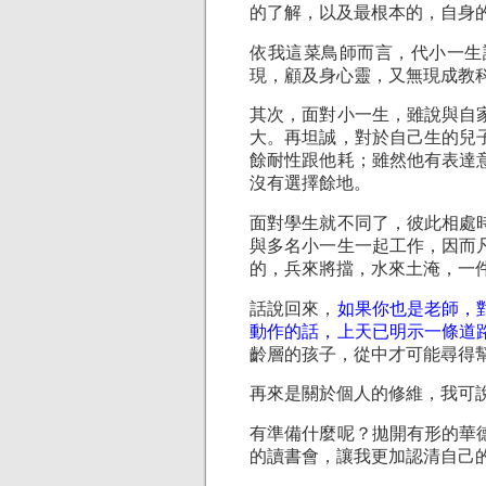
的了解，以及最根本的，自身
依我這菜鳥師而言，代小一生
現，顧及身心靈，又無現成教
其次，面對小一生，雖說與自
大。再坦誠，對於自己生的兒
餘耐性跟他耗；雖然他有表達
沒有選擇餘地。
面對學生就不同了，彼此相處
與多名小一生一起工作，因而
的，兵來將擋，水來土淹，一
話說回來，
如果你也是老師，
動作的話，上天已明示一條道
齡層的孩子，從中才可能尋得
再來是關於個人的修維，我可
有準備什麼呢？拋開有形的華
的讀書會，讓我更加認清自己