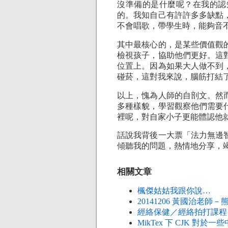
沒準備的是什麼呢？在我的認
的。我知自己有許許多多缺點
不會唱歌，帶學生時，能夠音
其中最核心的，是某些價值觀
檢視孩子，協助他們更好。這
位置上。因為如果大人做不到
碰菸，這對我來說，腦筋打結
以上，愧為人師的自剖文。然
多種樣貌，學習觀察他們需要
裡呢，對自家小子更能體認他
話說我背後一大票「法力無邊
傾聽我的問題，熱情地分享，
相關文章
楓傑姑姑我跟你說…
20141206 黃國治老
經絡保健／經絡拍打課程
MikTex 下 CJK 對於