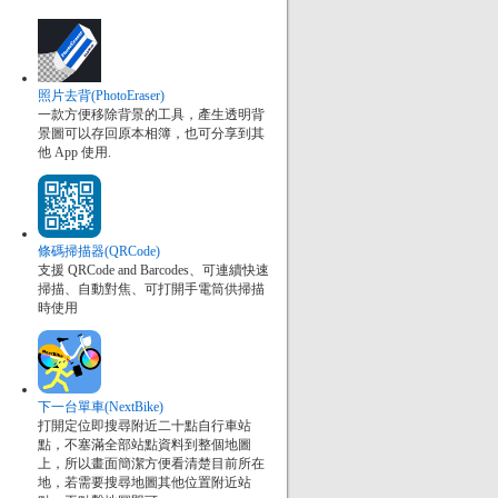
照片去背(PhotoEraser)
一款方便移除背景的工具，產生透明背
景圖可以存回原本相簿，也可分享到其
他 App 使用.
條碼掃描器(QRCode)
支援 QRCode and Barcodes、可連續快速
掃描、自動對焦、可打開手電筒供掃描
時使用
下一台單車(NextBike)
打開定位即搜尋附近二十點自行車站
點，不塞滿全部站點資料到整個地圖
上，所以畫面簡潔方便看清楚目前所在
地，若需要搜尋地圖其他位置附近站