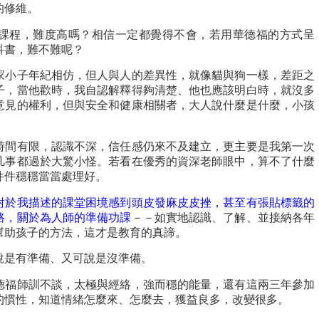
的修維。
課程，難度高嗎？相信一定都覺得不會，若用華德福的方式呈
科書，難不難呢？
家小子年紀相仿，但人與人的差異性，就像貓與狗一樣，差距之
子，當他歡時，我自認解釋得夠清楚、他也應該明白時，就沒多
意見的權利，但與安全和健康相關者，大人說什麼是什麼，小孩
時間有限，認識不深，信任感仍來不及建立，更主要是我第一次
凡事都過於大驚小怪。若看在優秀的資深老師眼中，算不了什麼
件件穩穩當當處理好。
對於我描述的課堂困境感到頭皮發麻皮皮挫，甚至有張貼標籤的
路，關於為人師的準備功課
－－如實地認識、了解、並接納各年
幫助孩子的方法，這才是教育的真諦。
說是有準備、又可說是沒準備。
德福師訓不談，太極與經絡，強而穩的能量，還有這兩三年參加
的慣性，知道情緒怎麼來、怎麼去，獲益良多，改變很多。