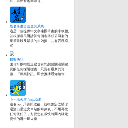
點，再點擊地圖即可。
姓名筆畫吉凶查詢系統
這是一個提供中文字康熙筆畫的小軟體,
並根據農民曆計算每個名字或公司名的
總筆畫以及最後的吉凶數，共有四種模
式
標案快訊
讓你可以輕鬆追蹤含有您想要關注關鍵
詞的任何採購標案，只要有最新的資
訊，「標案快訊」即會推播通知給你.
下一班火車 (nextRail)
這個 app 只要開啟後，就根據定位幫你
過濾出最近火車站的時刻表，不用再按
任何按鈕了，方便您在很快時間內確定
要坐的哪一班火車