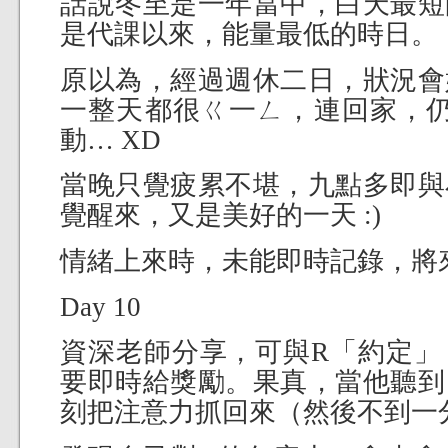
話說冬至是一年當中，白天最短
是代課以來，能量最低的時日。
原以為，經過週休二日，狀況會
一整天都很ㄍ一ㄥ，連回家，仍 
動… XD
當晚只覺疲累不堪，九點多即與
覺醒來，又是美好的一天 :)
情緒上來時，未能即時記錄，將
Day 10
資深老師分享，可與R「約定」
要即時給獎勵。果真，當他聽到
刻把注意力抓回來（然後不到一