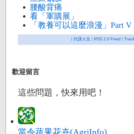
腰酸背痛
看「軍購展」
「教養可以這麼浪漫」Part V
|
代課人生
|
RSS 2.0 Feed
|
Trac
歡迎留言
這些問題，快來用吧！
當令蔬果花卉(AgriInfo)