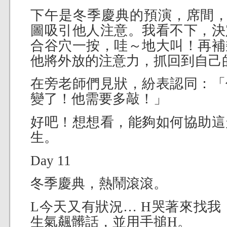
下午是冬季慶典的預演，席間，
圖吸引他人注意。我看不下，決
合谷穴一按，哇～地大叫！再補
他將外放的注意力，抓回到自己
在旁老師們見狀，紛表認同：「
變了！他需要多敲！」
好吧！想想看，能夠如何協助這
生。
Day 11
冬季慶典，熱鬧滾滾。
L今天又有狀況… H哭著來找我
生氣飆髒話，並用手搥H。