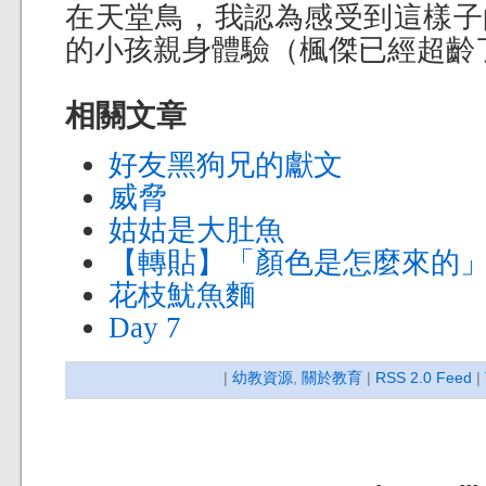
在天堂鳥，我認為感受到這樣子
的小孩親身體驗（楓傑已經超齡了
相關文章
好友黑狗兄的獻文
威脅
姑姑是大肚魚
【轉貼】「顏色是怎麼來的
花枝魷魚麵
Day 7
|
幼教資源
,
關於教育
|
RSS 2.0 Feed
|