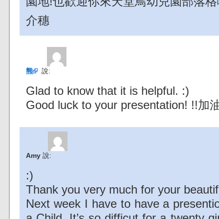
園地!也歡迎你來天堂鳥幼兒園部落格
介穗
熊
說:
Glad to know that it is helpful. :)
Good luck to your presentation! !!加油
Amy
說:
:)
Thank you very much for your beautif
Next week I have to have a presenti
a Child. It’s so difficut for a twenty g