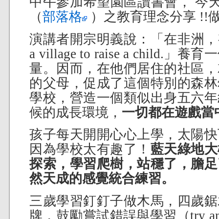
中午參加希望園區讀書會， 今
（
部落格
）之教育理念分享 !!做
演講者開宗明義說：「在非洲，有這麼
a village to raise a chi
量。因而，在他們居住的社區，
的父母，促成了這個特別的森林
學校，營造一個類似出身五六年
候的成長環境，
一切都在遊戲當
孩子每天開開心心上學，太陽快
因為學校太有趣了！
藍天綠地大
探索，學習爬樹，站穩了，膽足
然天成的感覺統合練習。
三歲學習釘釘子做木馬，四歲鋸
牌，鼓勵嘗試錯誤與學習（try an