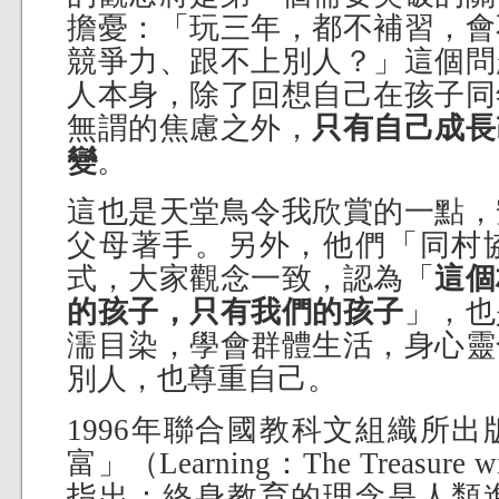
擔憂：「玩三年，都不補習，會
競爭力、跟不上別人？」這個問
人本身，除了回想自己在孩子同
無謂的焦慮之外，
只有自己成長
變
。
這也是天堂鳥令我欣賞的一點，
父母著手。另外，他們「同村
式，大家觀念一致，認為「
這個
的孩子，只有我們的孩子
」，也
濡目染，學會群體生活，身心靈
別人，也尊重自己。
1996年聯合國教科文組織所
富」（Learning：The Treasu
指出：終身教育的理念是人類