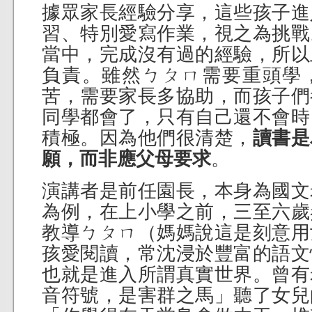
據眾家長經驗分享，這些孩子進
習、特別愛寫作業，視之為挑戰
當中，完成沒有過的經驗，所以
負責。雖然ㄅㄆㄇ需要重頭學
苦，需要家長多協助，而孩子們
同學都會了，只有自己還不會時
積極。因為他們很清楚，
讀書是
願，而非應父母要求
。
演講者是前任園長，本身為國文
為例，在上小學之前，三至六歲
教導ㄅㄆㄇ（媽媽說這是刻意用
孩愛閱讀，常沈浸於豐富的語文
也就是進入所謂真實世界。曾有
音符號，是害群之馬」聽了女兒