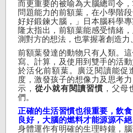
而更重要的被喻為大腦總司令，
問題能力的前額葉，在小學階段
好好鍛鍊大腦，」日本腦科學專
隆太指出，前額葉能感受情緒，
測對方的想法，也掌握著創造力
前額葉發達的動物只有人類。這
寫、計算，及使用到雙手的活動
於活化前額葉。廣泛閱讀能促
度，激發孩子的想像力及思考力
示，
從小就有閱讀習慣
，父母
們。
正確的生活習慣也很重要，飲食
良好，大腦的燃料才能源源不絕
身體運作有明確的生理時鐘，腦