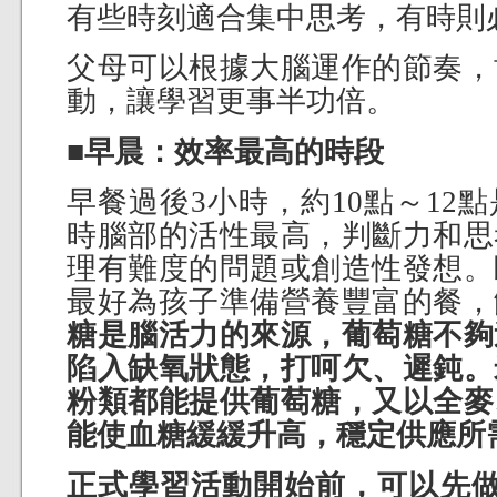
有些時刻適合集中思考，有時則
父母可以根據大腦運作的節奏，
動，讓學習更事半功倍。
■早晨：效率最高的時段
早餐過後3小時，約10點～12
時腦部的活性最高，判斷力和思
理有難度的問題或創造性發想。
最好為孩子準備營養豐富的餐，
糖是腦活力的來源，葡萄糖不夠
陷入缺氧狀態，打呵欠、遲鈍。
粉類都能提供葡萄糖，又以全麥
能使血糖緩緩升高，穩定供應所
正式學習活動開始前，可以先做