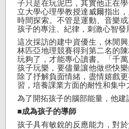
子只是在玩泥巴，其實他正在學
立大學心理學教授達威爾指出，
時間探索。不管是運動、音樂或
孩子的專注、紀律，刺激心智發
這次採訪的建中資優生，休閒興
林匹亞地理競賽得到第二名的陳
玩夠了，才能專心讀書。「千萬
孩子玩樂，要儘量讓他做些快樂
除了抒解負面情緒，盡情嬉戲更
習，培養課業方面的耐性和集中
為了開拓孩子的腦部能量，他建
■成為孩子的導師
孩子具有敏銳的反應能力，對於