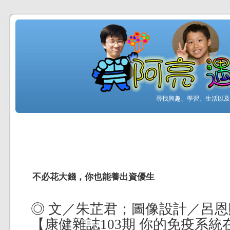
尋找興趣、學習、生活以及工
不必花大錢，你也能養出資優生
◎ 文／朱芷君；圖像設計／呂恩
【康健雜誌103期 你的免疫系統