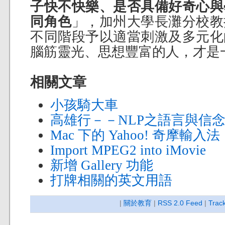
子快不快樂、是否具備好奇心與
同角色
」，加州大學長灘分校教
不同階段予以適當刺激及多元化
腦筋靈光、思想豐富的人，才是
相關文章
小孩騎大車
高雄行－－NLP之語言與信
Mac 下的 Yahoo! 奇摩輸入法
Import MPEG2 into iMovie
新增 Gallery 功能
打牌相關的英文用語
|
關於教育
|
RSS 2.0 Feed
|
Trac