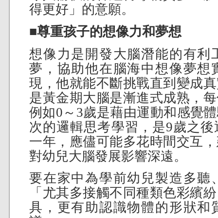
得更好」的意願。
■尊重孩子的想像力和夢想
想像力是開發大腦潛能的有利
夢，協助他在腦海中想像夢想
現，他就能不斷挑戰直到變成真
是黃金期大腦是漸進式成熟，每
例如0～3歲是藉由運動和感覺
次的邏輯思考學習，是9歲之後
一年，應儘可能多花時間交互，
對幼兒大腦發展影響深遠。
要在家中為學前幼兒製造多聽
「尤其多接觸不同種類色彩繽紛
具，更有助認識物體的形狀和