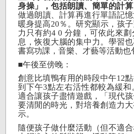
身操」，包括朗讀、簡單的計算
做過朗讀、計算再進行單語記憶
暖身提高20％。研究顯示，孩
力只有約4 0 分鐘，可依此來
息，恢復大腦的集中力。學習也
書寫功課，音樂、才藝等活動也
■午後至傍晚：
創意比填鴨有用的時段中午12
到下午3點左右活性都較為緩和
適合讓孩子盡情遊戲，「現代孩
要清閒的時光，對培養創造力大
示。
隨便孩子做什麼活動（但不適合