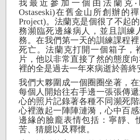
我最近參加一個由法蘭克‧歐斯
Ostaseski)在舊金山所創辦的禪善
Project)。法蘭克是個很了不
務瀕臨死邊緣病人，並且訓練
務。在我們第一天的訓練課程裡
死亡。法蘭克打開一個箱子，
片，他以非常直接了然的態度向
裡的全是過去一年來病逝於善終
我們大夥圍成一個圈圈坐著，在
每個人開始往右手邊一張張傳遞
心的照片記錄著各種不同瀕死階
心裡激起一陣陣漣漪，心中百感
邊緣的臉龐表情包括：寧靜、
苦、猜臆以及釋懷。