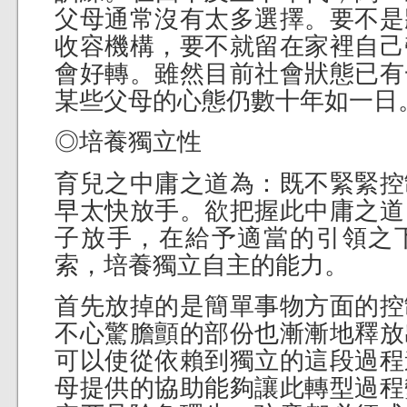
父母通常沒有太多選擇。要不是
收容機構，要不就留在家裡自己
會好轉。雖然目前社會狀態已有
某些父母的心態仍數十年如一日
◎培養獨立性
育兒之中庸之道為：既不緊緊控
早太快放手。欲把握此中庸之道
子放手，在給予適當的引領之
索，培養獨立自主的能力。
首先放掉的是簡單事物方面的控
不心驚膽顫的部份也漸漸地釋放
可以使從依賴到獨立的這段過程
母提供的協助能夠讓此轉型過程