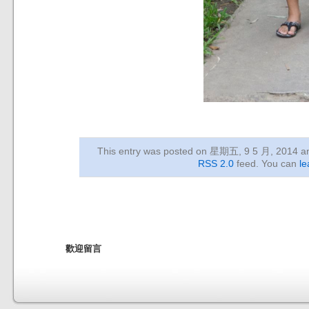
This entry was posted on 星期五, 9 5 月, 2014
an
RSS 2.0
feed. You can
le
歡迎留言