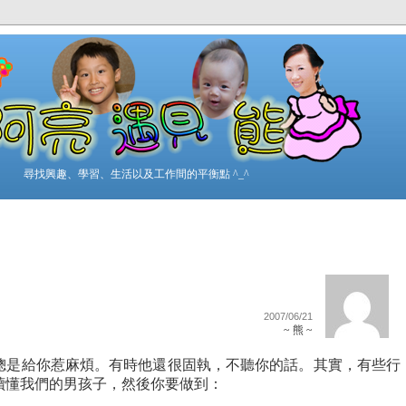
尋找興趣、學習、生活以及工作間的平衡點 ^_^
2007/06/21
~ 熊 ~
總是給你惹麻煩。有時他還很固執，不聽你的話。其實，有些行
讀懂我們的男孩子，然後你要做到：