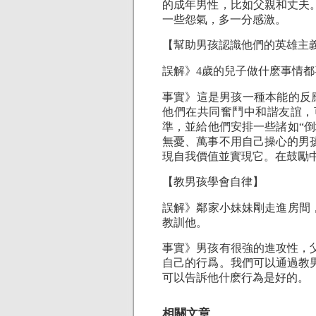
的成年男性，比如父親和丈夫
一些怨氣，多一分感激。
【幫助男孩認識他們的英雄主
誤解》4歲的兒子做什麽事情
事實》這是男孩一種本能的反應
他們在共同奮鬥中和諧友誼，
準，並給他們安排一些諸如“
無憂、萬事不用自己操心的男
現自我價值並實現它。在鼓勵
【教男孩學會自律】
誤解》鄰家小妹妹剛走進房間
教訓他。
事實》男孩有很強的進攻性，
自己的行爲。我們可以通過教
可以告訴他什麽行為是好的。
相關文章