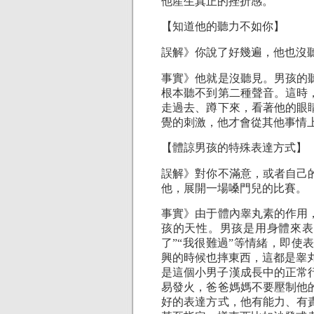
他産生真正的挫折感。
【知道他的聽力不如你】
誤解》你說了好幾遍，他也沒
事實》他就是沒聽見。男孩的
根本聽不到第二種聲音。這時
走過去、蹲下來，看著他的眼
覺的刺激，他才會從其他事情
【體諒男孩的特殊表達方式】
誤解》對你不滿意，或者自己
他，展開一場嗓門兒的比賽。
事實》由于體內睾丸素的作用
孩的天性。男孩是用身體來表
了”“我很難過”等情緒，即
興的時候也摔東西，這都是睾
是這個小男子漢成長中的正常
易發火，爸爸媽媽不要壓制他
好的表達方式，他有能力、有