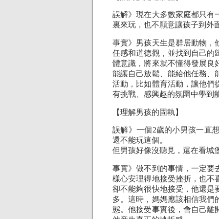
誤解》現在大多數家庭都只有
裏來玩，也不願意讓孩子到外
事實》男孩天生是群居動物，
任感和道德觀，並找到自己的
體意識，將來就不懂得發展良
能讓自己放鬆、能給他任務、
活動，比如體育活動，讓他們
有挑戰、感興趣的氛圍中學到
【理解男孩的固執】
誤解》一個2歲的小男孩一直
還不能玩這個。
但男孩好像沒聽見，還在看城
事實》做不到的事情，一定要
樣心安理得地接受挫折，也不
卻不能夠很快地接受，他還是
多。這時，媽媽應該相信我們
態。他接受事實後，會自己離