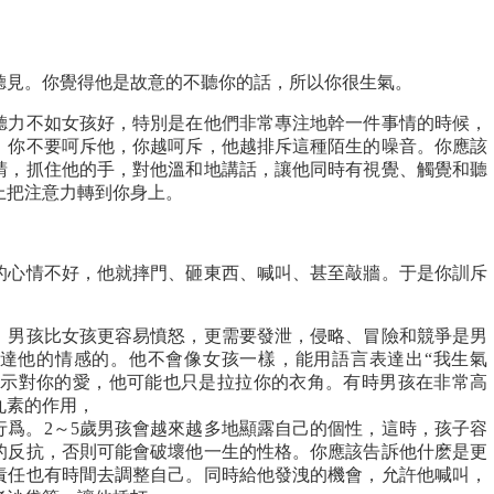
聽見。你覺得他是故意的不聽你的話，所以你很生氣。
聽力不如女孩好，特別是在他們非常專注地幹一件事情的時候，
，你不要呵斥他，你越呵斥，他越排斥這種陌生的噪音。你應該
睛，抓住他的手，對他溫和地講話，讓他同時有視覺、觸覺和聽
上把注意力轉到你身上。
的心情不好，他就摔門、砸東西、喊叫、甚至敲牆。于是你訓斥
，男孩比女孩更容易憤怒，更需要發泄，侵略、冒險和競爭是男
達他的情感的。他不會像女孩一樣，能用語言表達出“我生氣
使表示對你的愛，他可能也只是拉拉你的衣角。有時男孩在非常高
丸素的作用，
行爲。2～5歲男孩會越來越多地顯露自己的個性，這時，孩子容
的反抗，否則可能會破壞他一生的性格。你應該告訴他什麽是更
責任也有時間去調整自己。同時給他發洩的機會，允許他喊叫，