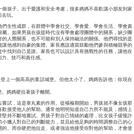
一個孩子。出于愛護和安全考慮，很多媽媽不喜歡讓小朋友到家
面去玩。
他們生性成群，在群體中學會社交、學會愛、學會生活、學會責
歸屬。如果男孩在孩提時代沒有學會處理團體中的關系，缺少團
好的人際關系，也不可能和別人保持融洽的關係。他們尋找的是
能讓他感到自豪的集體。家長應該適當鼓勵他們參與積極競爭的
從中找到自己是誰。家長也可以設計具有挑戰性的任務，讓他在
能力、技巧和責任感。
想登上一個高高的童話城堡。但他太小了。媽媽告訴他：你現在
堡。媽媽硬拉著孩子離開。
去嘗試，這是睾丸素的作用。從襁褓期開始，男孩就不像女孩那
喜歡接受他人的幫助。通常他明明知道自己力所不能及，感情上
要堅持不斷地嘗試。男孩子對自己情緒的處理，比女孩子緩慢許
的小獵人對自己的判斷能力，並且給他足夠的時間調整自己的心
開的。而你硬把他拉走、或者強迫他接受你對他的幫助，才會使