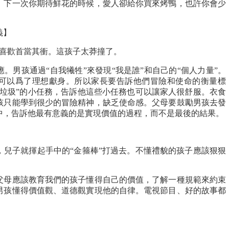
。下一次你期待鮮花的時候，愛人卻給你買來烤鴨，也許你會少
義】
都喜歡首當其衝。這孩子太莽撞了。
。男孩通過“自我犧牲”來發現“我是誰”和自己的“個人力量”。
可以爲了理想獻身。所以家長要告訴他們冒險和使命的衡量標
倒垃圾”的小任務，告訴他這些小任務也可以讓家人很舒服。衣食
孩只能學到很少的冒險精神，缺乏使命感。父母要鼓勵男孩去發
中，告訴他最有意義的是實現價值的過程，而不是最後的結果。
，兒子就揮起手中的“金箍棒”打過去。不懂禮貌的孩子應該狠狠
父母應該教育我們的孩子懂得自己的價值，了解一種規範來約束
男孩懂得價值觀、道德觀實現他的自律。電視節目、好的故事都