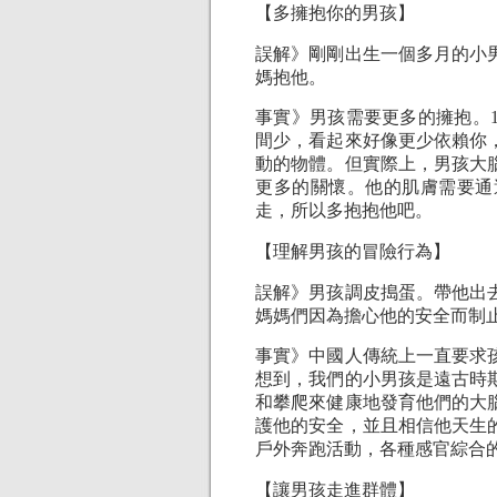
【多擁抱你的男孩】
誤解》剛剛出生一個多月的小
媽抱他。
事實》男孩需要更多的擁抱。
間少，看起來好像更少依賴你
動的物體。但實際上，男孩大
更多的關懷。他的肌膚需要通
走，所以多抱抱他吧。
【理解男孩的冒險行為】
誤解》男孩調皮搗蛋。帶他出
媽媽們因為擔心他的安全而
事實》中國人傳統上一直要求
想到，我們的小男孩是遠古時
和攀爬來健康地發育他們的大
護他的安全，並且相信他天生
戶外奔跑活動，各種感官綜合
【讓男孩走進群體】