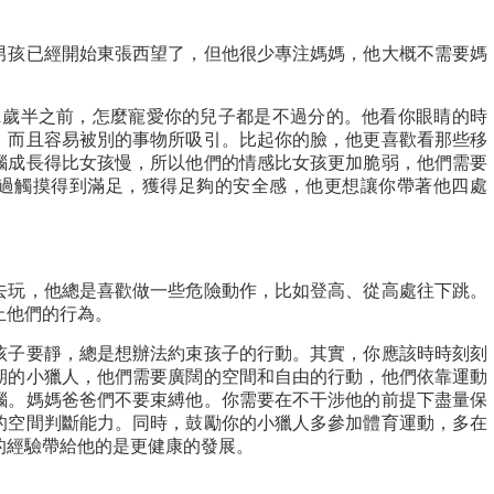
男孩已經開始東張西望了，但他很少專注媽媽，他大概不需要媽
1歲半之前，怎麼寵愛你的兒子都是不過分的。他看你眼睛的時
，而且容易被別的事物所吸引。比起你的臉，他更喜歡看那些移
腦成長得比女孩慢，所以他們的情感比女孩更加脆弱，他們需要
過觸摸得到滿足，獲得足夠的安全感，他更想讓你帶著他四處
去玩，他總是喜歡做一些危險動作，比如登高、從高處往下跳。
制止他們的行為。
孩子要靜，總是想辦法約束孩子的行動。其實，你應該時時刻刻
期的小獵人，他們需要廣闊的空間和自由的行動，他們依靠運動
腦。媽媽爸爸們不要束縛他。你需要在不干涉他的前提下盡量保
的空間判斷能力。同時，鼓勵你的小獵人多參加體育運動，多在
的經驗帶給他的是更健康的發展。