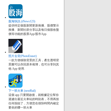
股海快訊 (iNews123)
提供特定個股新聞更新推播、股價警示
推播、新聞社群分享以及每日個股收盤
價等功能的股票App/股市App.
照片去背(PhotoEraser)
一款方便移除背景的工具，產生透明背
景圖可以存回原本相簿，也可分享到其
他 App 使用.
下一班火車 (nextRail)
這個 app 只要開啟後，就根據定位幫你
過濾出最近火車站的時刻表，不用再按
任何按鈕了，方便您在很快時間內確定
要坐的哪一班火車