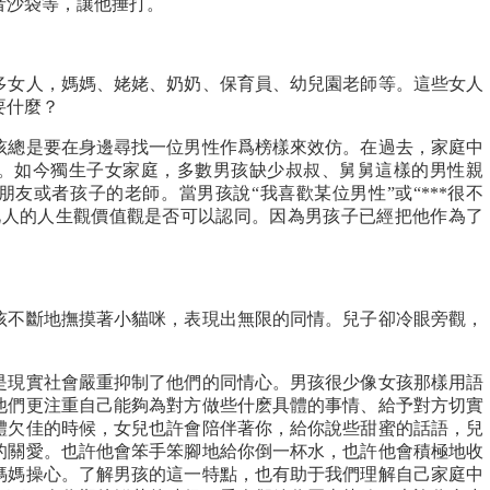
者沙袋等，讓他捶打。
多女人，媽媽、姥姥、奶奶、保育員、幼兒園老師等。這些女人
要什麼？
孩總是要在身邊尋找一位男性作爲榜樣來效仿。在過去，家庭中
。如今獨生子女家庭，多數男孩缺少叔叔、舅舅這樣的男性親
友或者孩子的老師。當男孩說“我喜歡某位男性”或“***很不
此人的人生觀價值觀是否可以認同。因為男孩子已經把他作為了
】
孩不斷地撫摸著小貓咪，表現出無限的同情。兒子卻冷眼旁觀，
是現實社會嚴重抑制了他們的同情心。男孩很少像女孩那樣用語
他們更注重自己能夠為對方做些什麽具體的事情、給予對方切實
體欠佳的時候，女兒也許會陪伴著你，給你說些甜蜜的話語，兒
的關愛。也許他會笨手笨腳地給你倒一杯水，也許他會積極地收
媽媽操心。了解男孩的這一特點，也有助于我們理解自己家庭中