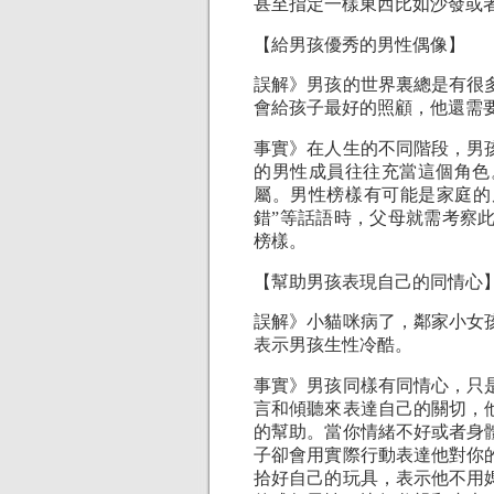
甚至指定一樣東西比如沙發或
【給男孩優秀的男性偶像】
誤解》男孩的世界裏總是有很
會給孩子最好的照顧，他還需
事實》在人生的不同階段，男
的男性成員往往充當這個角色
屬。男性榜樣有可能是家庭的朋
錯”等話語時，父母就需考察
榜樣。
【幫助男孩表現自己的同情心
誤解》小貓咪病了，鄰家小女
表示男孩生性冷酷。
事實》男孩同樣有同情心，只
言和傾聽來表達自己的關切，
的幫助。當你情緒不好或者身
子卻會用實際行動表達他對你
拾好自己的玩具，表示他不用