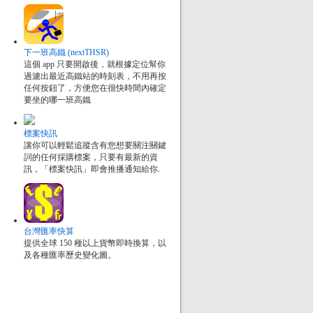
下一班高鐵 (nextTHSR)
這個 app 只要開啟後，就根據定位幫你
過濾出最近高鐵站的時刻表，不用再按
任何按鈕了，方便您在很快時間內確定
要坐的哪一班高鐵
標案快訊
讓你可以輕鬆追蹤含有您想要關注關鍵
詞的任何採購標案，只要有最新的資
訊，「標案快訊」即會推播通知給你.
台灣匯率快算
提供全球 150 種以上貨幣即時換算，以
及各種匯率歷史變化圖。