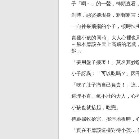
子「啊～」的一聲，轉頭查看
剎時，惡婆娘現身，粗聲粗言
一向神采飛揚的小子，頓時怯
責難小孩的同時，大人心裡也
～原本應該在天上高飛的老鷹
起…
「要用盤子接著！」莫名其妙
小子訝異：「可以吃嗎？」因
「吃了肚子痛自己負責！」這…
這理不直、氣不壯的大人，心
小孩也就拾起，吃完。
待跪婦收拾完、擦淨地板時，
「實在不應該這樣對待小孩… 