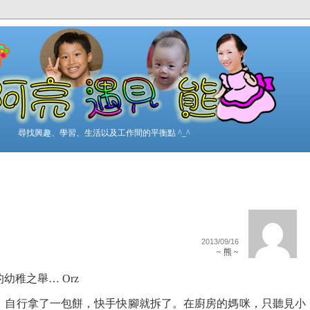
尋找興趣、學習、生活以及工作間的平衡點 ^_^
2013/09/16
~ 熊 ~
稚之舉… Orz
，自行拿了一包餅，快手快腳就拆了。在廚房的媽咪，只聽見小