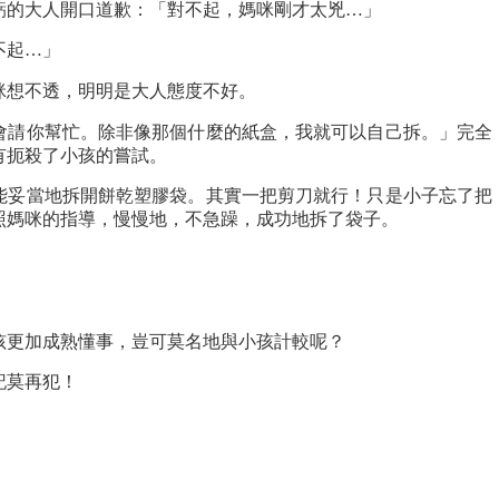
虧的大人開口道歉：「對不起，媽咪剛才太兇…」
不起…」
咪想不透，明明是大人態度不好。
會請你幫忙。除非像那個什麼的紙盒，我就可以自己拆。」完全
有扼殺了小孩的嘗試。
能妥當地拆開餅乾塑膠袋。其實一把剪刀就行！只是小子忘了把
照媽咪的指導，慢慢地，不急躁，成功地拆了袋子。
孩更加成熟懂事，豈可莫名地與小孩計較呢？
記莫再犯！