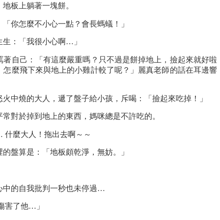
，地板上躺著一塊餅。
：「你怎麼不小心一點？會長螞蟻！」
生生：「我很小心啊…」
罵著自己：「有這麼嚴重嗎？只不過是餅掉地上，撿起來就好啦
，怎麼飛下來與地上的小雞計較了呢？」麗真老師的話在耳邊響
怒火中燒的大人，遞了盤子給小孩，斥喝：「撿起來吃掉！」
平常對於掉到地上的東西，媽咪總是不許吃的。
 什麼大人！拖出去啊～～
裡的盤算是：「地板頗乾淨，無妨。」
心中的自我批判一秒也未停過…
傷害了他…」