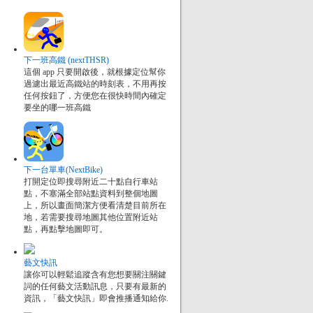
下一班高鐵 (nextTHSR)
這個 app 只要開啟後，就根據定位幫你
過濾出最近高鐵站的時刻表，不用再按
任何按鈕了，方便您在很快時間內確定
要坐的哪一班高鐵
下一台單車(NextBike)
打開定位即搜尋附近二十點自行車站
點，不塞滿全部站點資料到整個地圖
上，所以畫面簡潔方便看清楚目前所在
地，若需要搜尋地圖其他位置附近站
點，再點擊地圖即可。
藝文快訊
讓你可以輕鬆追蹤含有您想要關注關鍵
詞的任何藝文活動訊息，只要有最新的
資訊，「藝文快訊」即會推播通知給你.