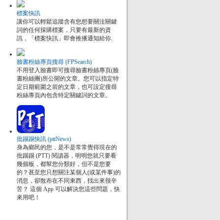
標案快訊
讓你可以輕鬆追蹤含有您想要關注關鍵
詞的任何採購標案，只要有最新的資
訊，「標案快訊」即會推播通知給你.
臉書粉絲專頁搜尋 (FPSearch)
不用登入臉書即可搜尋臉書粉絲專頁(臉
書粉絲團)所公開的文章。您可以指定特
定日期範圍之前的文章，也可設定搜尋
粉絲專頁內包含特定關鍵詞的文章。
批踢踢快訊 (pttNews)
身為鄉民的您，是不是常常覺得現在的
批踢踢 (PTT) 閱讀器，明明您就只要看
幾個板，都幫您分類好，但不是您要
的？甚至您只想關注某個人(或某件事)的
消息，卻散布在不同東西，找出來很辛
苦？ 這個 App 可以解決您這些問題，快
來用吧！