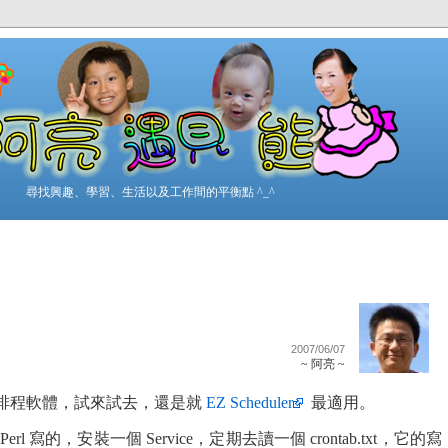
尋找興趣、學習、生活以及工作間的平衡點 ^_^
2007/06/07
~ 阿亮 ~
 下的排程軟體，試來試去，還是就
EZ Scheduler
最適用。
erl 寫的，安裝一個 Service，定期去讀一個 crontab.txt，它的寫