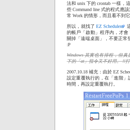
法和 unix 下的 crontab
些 Command line 式的
常 Work 的情形，而且看不到
所以，就找了
EZ Scheduler
這
的帳戶「啟動」程序內，才會 
關掉「遠端桌面」，不要正常
:P
Windows 其實也有排程，但
下的「at」指令又不好用。 !!
2007.10.18 補充：由於 EZ 
設定重覆執行的，在「進階」設定
時間，再設定重覆執行。