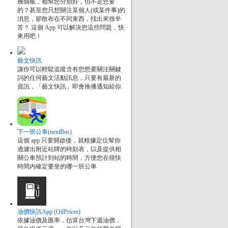
幾個板，都幫您分類好，但不是您要
的？甚至您只想關注某個人(或某件事)的
消息，卻散布在不同東西，找出來很辛
苦？ 這個 App 可以解決您這些問題，快
來用吧！
藝文快訊
讓你可以輕鬆追蹤含有您想要關注關鍵
詞的任何藝文活動訊息，只要有最新的
資訊，「藝文快訊」即會推播通知給你.
下一班公車(nextBus)
這個 app 只要開啟後，就根據定位幫你
過濾出附近站牌的時刻表，以及提供相
關公車預計到站的時間，方便您在很快
時間內確定要坐的哪一班公車
油價快訊App (OilPrices)
依據油價及匯率，估算台灣下週油價，