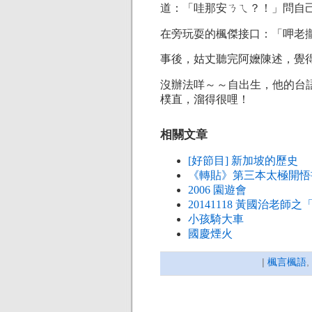
道：「哇那安ㄋㄟ？！」問自
在旁玩耍的楓傑接口：「呷老
事後，姑丈聽完阿嬤陳述，覺得
沒辦法咩～～自出生，他的台
樸直，溜得很哩！
相關文章
[好節目] 新加坡的歷史
《轉貼》第三本太極開悟
2006 園遊會
20141118 黃國治老師
小孩騎大車
國慶煙火
|
楓言楓語
,