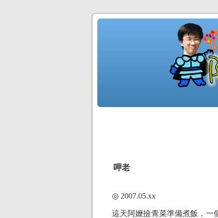
呷老
◎ 2007.05.xx
這天阿嬤撿青菜準備煮飯，一