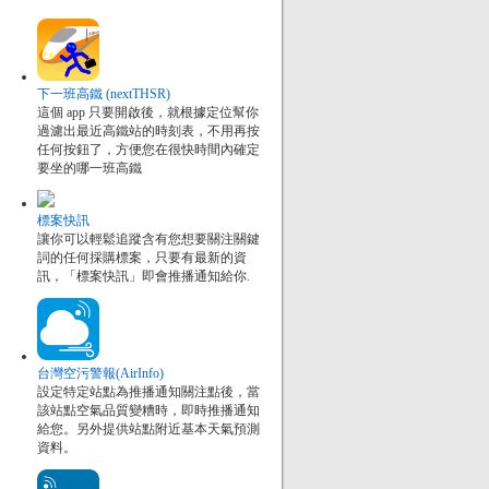
下一班高鐵 (nextTHSR)
這個 app 只要開啟後，就根據定位幫你
過濾出最近高鐵站的時刻表，不用再按
任何按鈕了，方便您在很快時間內確定
要坐的哪一班高鐵
標案快訊
讓你可以輕鬆追蹤含有您想要關注關鍵
詞的任何採購標案，只要有最新的資
訊，「標案快訊」即會推播通知給你.
台灣空污警報(AirInfo)
設定特定站點為推播通知關注點後，當
該站點空氣品質變糟時，即時推播通知
給您。另外提供站點附近基本天氣預測
資料。