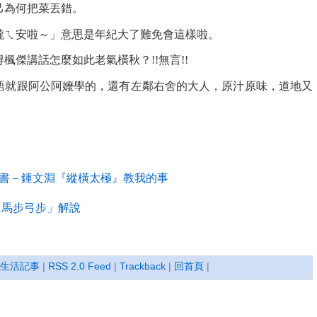
己為何把菜丟錯。
攏ㄟ安啦～」意思是年紀大了難免會這樣啦。
楓傑講話怎麼如此老氣橫秋？!!無言!!
語就跟阿公阿嬤學的，還有左鄰右舍的大人，原汁原味，道地又
書－鍾文淵『縱橫太極』教我的事
之「馬步弓步」解說
生活記事
|
RSS 2.0 Feed
|
Trackback
|
回首頁
|