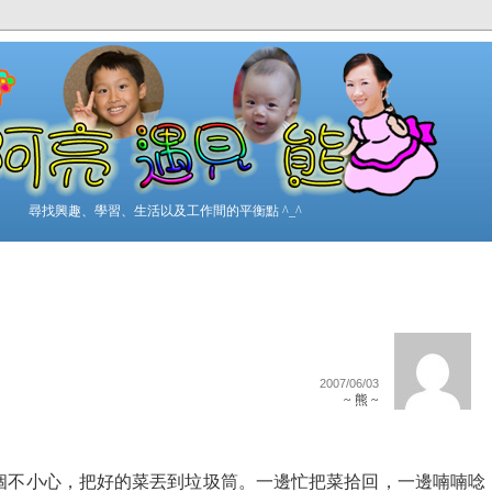
尋找興趣、學習、生活以及工作間的平衡點 ^_^
2007/06/03
~ 熊 ~
個不小心，把好的菜丟到垃圾筒。一邊忙把菜拾回，一邊喃喃唸