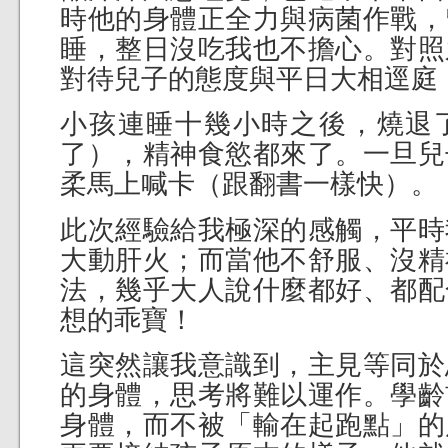
時他的身體正全力與病菌作戰，
睡，整日沒吃我也不擔心。對照
對待兒子的態度與平日大相逕庭
小孩連睡十幾小時之後，燒退
了），精神食慾都來了。一旦兒
柔馬上喊卡（跟翻書一樣快）。
此次經驗給我極深的感觸，平時
大動肝火；而當他不舒服、沒精
法，幾乎大人說什麼都好、都配
想的乖寶！
這突然讓我意識到，主見等同於
的身體，思考將難以運作。學齡
身體，而不被「輸在起跑點」的