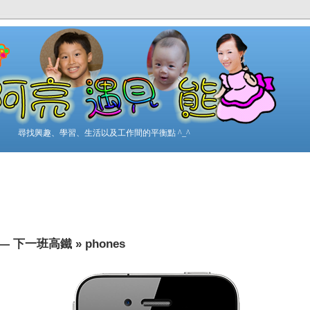
尋找興趣、學習、生活以及工作間的平衡點 ^_^
p — 下一班高鐵
»
phones