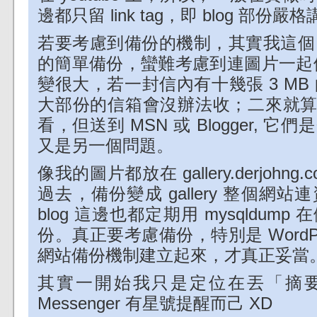
邊都只留 link tag，即 blog 部
若要考慮到備份的機制，其實我這個 pl
的簡單備份，蠻難考慮到連圖片一起備份
變很大，若一封信內有十幾張 3 MB 
大部份的信箱會沒辦法收；二來就算可以
看，但送到 MSN 或 Blogger,
又是另一個問題。
像我的圖片都放在 gallery.derjohng.
過去，備份變成 gallery 整個網
blog 這邊也都定期用 mysqldu
份。真正要考慮備份，特別是 WordP
網站備份機制建立起來，才真正妥當
其實一開始我只是定位在丟「摘要」到 
Messenger 有星號提醒而己 XD