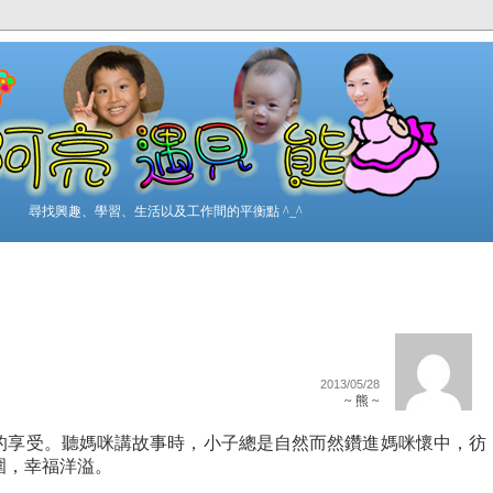
尋找興趣、學習、生活以及工作間的平衡點 ^_^
2013/05/28
~ 熊 ~
的享受。聽媽咪講故事時，小子總是自然而然鑽進媽咪懷中，彷
圍，幸福洋溢。