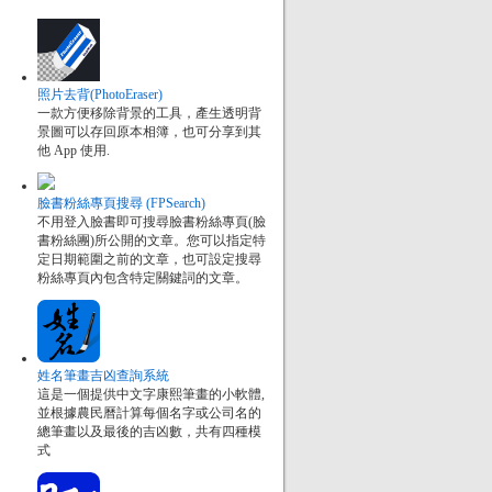
照片去背(PhotoEraser)
一款方便移除背景的工具，產生透明背
景圖可以存回原本相簿，也可分享到其
他 App 使用.
臉書粉絲專頁搜尋 (FPSearch)
不用登入臉書即可搜尋臉書粉絲專頁(臉
書粉絲團)所公開的文章。您可以指定特
定日期範圍之前的文章，也可設定搜尋
粉絲專頁內包含特定關鍵詞的文章。
姓名筆畫吉凶查詢系統
這是一個提供中文字康熙筆畫的小軟體,
並根據農民曆計算每個名字或公司名的
總筆畫以及最後的吉凶數，共有四種模
式