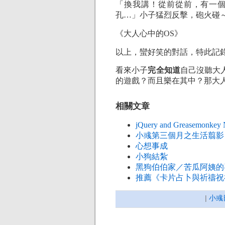
「換我講！從前從前，有一
孔…」小子猛烈反擊，砲火碰
《大人心中的OS》
以上，蠻好笑的對話，特此記
看來小子
完全知道
自己沒聽大
的遊戲？而且樂在其中？那大
相關文章
jQuery and Greasemonkey 
小彧第三個月之生活翦影
心想事成
小狗結紮
黑狗伯伯家／苦瓜阿姨的
推薦《卡片占卜與祈禱祝
|
小彧