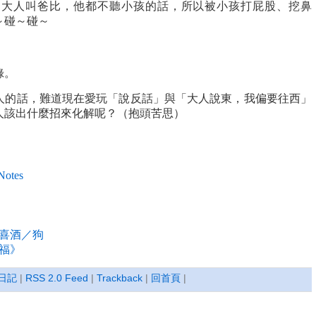
個大人叫爸比，他都不聽小孩的話，所以被小孩打屁股、挖鼻
～碰～碰～
錄。
人的話，難道現在愛玩「說反話」與「大人說東，我偏要往西」
人該出什麼招來化解呢？（抱頭苦思）
Notes
喜酒／狗
福》
日記
|
RSS 2.0 Feed
|
Trackback
|
回首頁
|