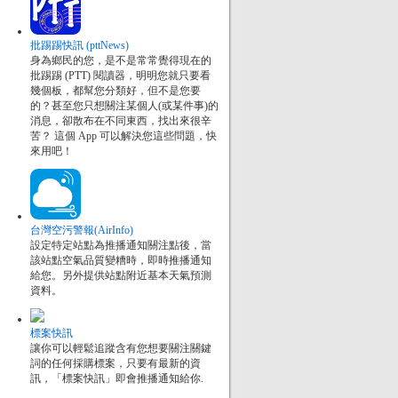
批踢踢快訊 (pttNews)
身為鄉民的您，是不是常常覺得現在的
批踢踢 (PTT) 閱讀器，明明您就只要看
幾個板，都幫您分類好，但不是您要
的？甚至您只想關注某個人(或某件事)的
消息，卻散布在不同東西，找出來很辛
苦？ 這個 App 可以解決您這些問題，快
來用吧！
台灣空污警報(AirInfo)
設定特定站點為推播通知關注點後，當
該站點空氣品質變糟時，即時推播通知
給您。另外提供站點附近基本天氣預測
資料。
標案快訊
讓你可以輕鬆追蹤含有您想要關注關鍵
詞的任何採購標案，只要有最新的資
訊，「標案快訊」即會推播通知給你.