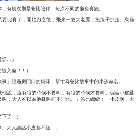
本，有幾次則是爸比陪伴，每次不同的龜兔賽跑。
又要比賽了，開始跑之後，飛來一隻大老鷹，把兔子抓走。烏龜
說話…」
對號入座？！）
故事」經過房門口的媽咪，幫忙為爸比故事中的小孩命名。
跟他說，沒有狼的時候不要叫，有狼的時候才要叫。偏偏小皮亂
又叫，大人卻以為他亂叫而不理他。」爸比繼續：「小皮啊，大
」
坐下了！）
事。大人講話小皮都不聽…」