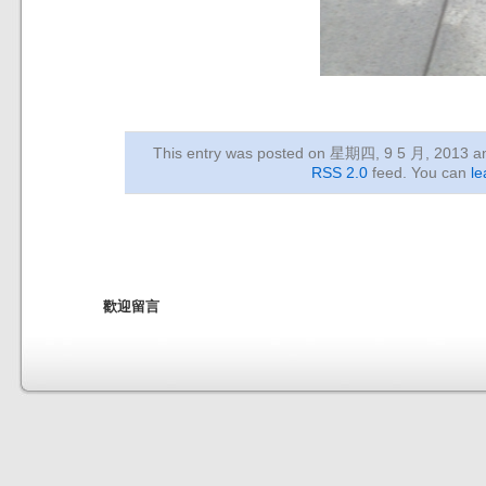
This entry was posted on 星期四, 9 5 月, 2013
an
RSS 2.0
feed. You can
le
歡迎留言