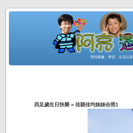
尋找興趣、學習、生活以及工
四足歲生日快樂
»
佳穎佳均姊姊合照1