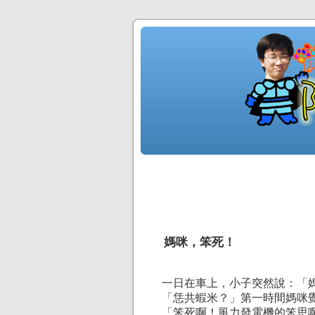
媽咪，笨死！
一日在車上，小子突然說：「
「恁共蝦米？」第一時間媽咪
「笨死啊！風力發電機的笨思