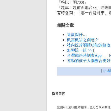
「爸比！開700!」
「超車！超前面那台xx」哇哩
有時會問：「那一台是跑車、
相關文章
這款囡仔…
楓言楓語之創意？
站內照片瀏覽功能的修改
無聊照一組 ^^|||
台灣鐵路時刻表App — 
運動的孩子大腦整合更好
|
小彧
歡迎留言
景圖可以存回原本相簿，也可分享到其他 A