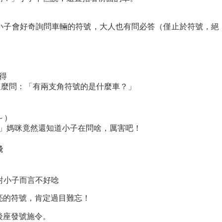
小子會好奇詢問車輛的符號，大人也有問必答（僅止於符號，絕
得
都這麼問：「有兩支角符號的是什麼車？」
啊～）
車？」媽咪竟然還知道小子在問啥，厲害吧！
飛
音對小子而言不好唸
亮的符號，肯定過目難忘！
後座發號施令。