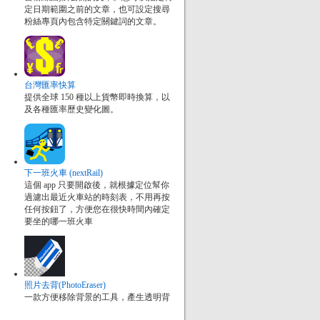
定日期範圍之前的文章，也可設定搜尋
粉絲專頁內包含特定關鍵詞的文章。
台灣匯率快算
提供全球 150 種以上貨幣即時換算，以
及各種匯率歷史變化圖。
下一班火車 (nextRail)
這個 app 只要開啟後，就根據定位幫你
過濾出最近火車站的時刻表，不用再按
任何按鈕了，方便您在很快時間內確定
要坐的哪一班火車
照片去背(PhotoEraser)
一款方便移除背景的工具，產生透明背