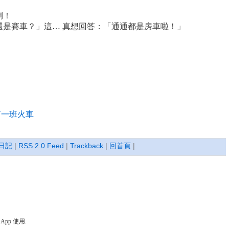
咧！
還是賽車？」這… 真想回答：「通通都是房車啦！」
下一班火車
日記
|
RSS 2.0 Feed
|
Trackback
|
回首頁
|
pp 使用.