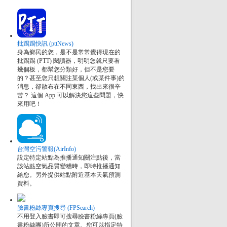
批踢踢快訊 (pttNews)
身為鄉民的您，是不是常常覺得現在的
批踢踢 (PTT) 閱讀器，明明您就只要看
幾個板，都幫您分類好，但不是您要
的？甚至您只想關注某個人(或某件事)的
消息，卻散布在不同東西，找出來很辛
苦？ 這個 App 可以解決您這些問題，快
來用吧！
台灣空污警報(AirInfo)
設定特定站點為推播通知關注點後，當
該站點空氣品質變糟時，即時推播通知
給您。另外提供站點附近基本天氣預測
資料。
臉書粉絲專頁搜尋 (FPSearch)
不用登入臉書即可搜尋臉書粉絲專頁(臉
書粉絲團)所公開的文章。您可以指定特