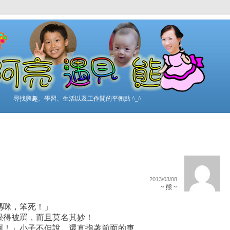
尋找興趣、學習、生活以及工作間的平衡點 ^_^
2013/03/08
~ 熊 ~
媽咪，笨死！」
覺得被罵，而且莫名其妙！
啊！」小子不但說，還直指著前面的車。