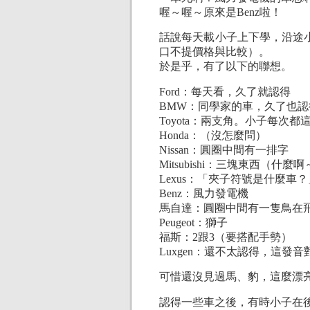
喔～喔～原來是Benz啦！
話說每天載小子上下學，沿途
口不提價格與比較）。
於是乎，有了以下的聯想。
Ford：每天看，久了就認得
BMW：同學家的車，久了也認
Toyota：兩支角。小子每次
Honda：（沒怎麼問）
Nissan：圓圈中間有一排字
Mitsubishi：三塊東西（什麼
Lexus：「夾子符號是什麼
Benz：風力發電機
馬自達：圓圈中間有一隻鳥在
Peugeot：獅子
福斯：2跟3（要搭配手勢）
Luxgen：還不太認得，這發
可惜還沒見過馬、豹，這麼漂
認得一些車之後，有時小子在