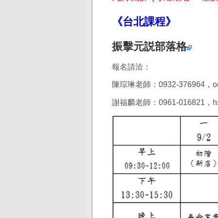
《台北課程》
振擊元説部落格
報名請洽：
陳琮琳老師：0932-376964，
o
謝福麟老師：0961-016821，hsie