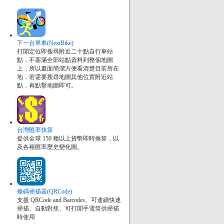
下一台單車(NextBike)
打開定位即搜尋附近二十點自行車站
點，不塞滿全部站點資料到整個地圖
上，所以畫面簡潔方便看清楚目前所在
地，若需要搜尋地圖其他位置附近站
點，再點擊地圖即可。
台灣匯率快算
提供全球 150 種以上貨幣即時換算，以
及各種匯率歷史變化圖。
條碼掃描器(QRCode)
支援 QRCode and Barcodes、可連續快速
掃描、自動對焦、可打開手電筒供掃描
時使用