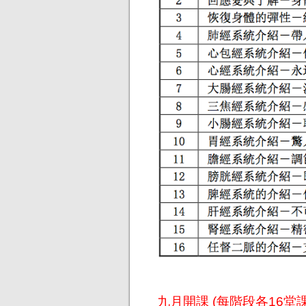
九月開課 (每階段各16堂課