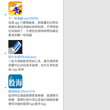
下一班高鐵 (nextTHSR)
這個 app 只要開啟後，就根據定位幫你
過濾出最近高鐵站的時刻表，不用再按
任何按鈕了，方便您在很快時間內確定
要坐的哪一班高鐵
照片去背(PhotoEraser)
一款方便移除背景的工具，產生透明背
景圖可以存回原本相簿，也可分享到其
他 App 使用.
股海快訊 (iNews123)
提供特定個股新聞更新推播、股價警示
推播、新聞社群分享以及每日個股收盤
價等功能的股票App/股市App.