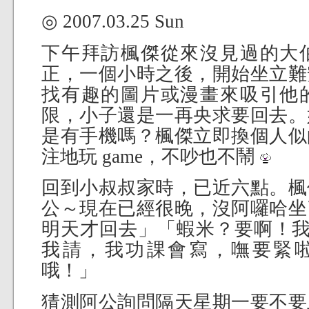
◎ 2007.03.25 Sun
下午拜訪楓傑從來沒見過的大
正，一個小時之後，開始坐立難
找有趣的圖片或漫畫來吸引他
限，小子還是一再央求要回去。
是有手機嗎？楓傑立即換個人似
注地玩 game，不吵也不鬧
回到小叔叔家時，已近六點。楓
公～現在已經很晚，沒阿囉哈坐
明天才回去」「蝦米？要啊！我
我請，我功課會寫，嘸要緊啦～
哦！」
猜測阿公詢問隔天星期一要不要