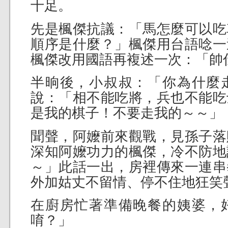
十足。
先是楓傑抗議：「馬怎麼可以吃
順序是什麼？」楓傑用台語唸一
楓傑改用國語再複述一次：「帥
半晌後，小叔叔：「你為什麼
說：「相不能吃將，兵也不能吃
是我的棋子！不要走我的～～」
聞聲，阿嬤前來觀戰，見孫子落
深知阿嬤功力的楓傑，冷不防地
～」此話一出，房裡傳來一連串
外加姑丈不留情、停不住地狂笑
在廚房忙著準備晚餐的姨婆，
唷？」