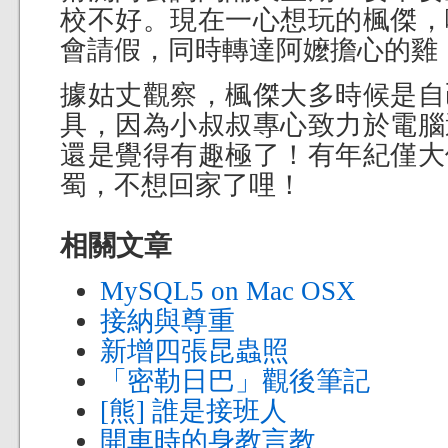
校不好。現在一心想玩的楓傑，
會請假，同時轉達阿嬤擔心的雞
據姑丈觀察，楓傑大多時候是自
具，因為小叔叔專心致力於電腦
還是覺得有趣極了！有年紀僅大
蜀，不想回家了哩！
相關文章
MySQL5 on Mac OSX
接納與尊重
新增四張昆蟲照
「密勒日巴」觀後筆記
[熊] 誰是接班人
開車時的身教言教