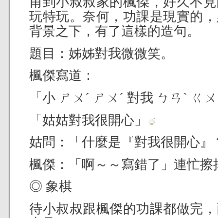
甫到小叔叔家的楓傑，好久不見
玩特玩。奈何，功課是現實的，
背景之下，有了這樣的造句。
題目：姊姊對我微微笑。
楓傑寫道：
「小 ㄕㄨˊ ㄕㄨˊ 對我 ㄅㄢˋ ㄍ
「姑姑對我很開心」
姑問：「什麼是『對我很開心』
楓傑：「啊～～寫錯了」連忙擦
◎ 象棋
待小叔叔跟楓傑的功課都做完，