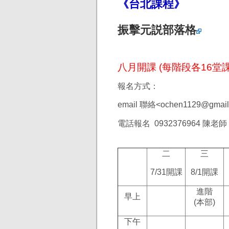
《台北課程》
振擊元説部落格
八月開課 (每階段各16堂課
報名方式：
email 聯絡<
ochen1129@gmail
電話報名 0932376964 陳老師
二
三
7/31開課
8/1開課
進階
早上
(
本部)
下午