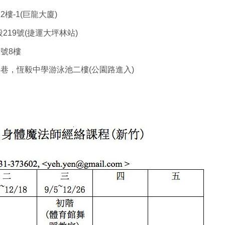
樓-1(巨龍大廈)
19號(捷運大坪林站)
號8樓
4巷，恆毅中學游泳池二樓(公園路進入)