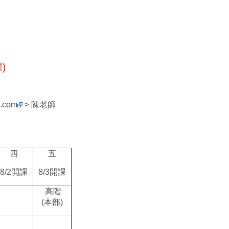
)
.com
> 陳老師
四
五
8/2開課
8/3開課
高階
(本部
)