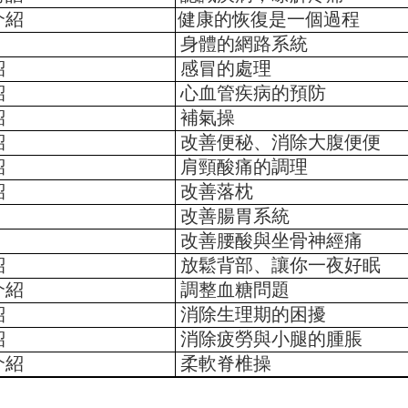
介紹
健康的恢復是一個過程
身體的網路系統
紹
感冒的處理
紹
心血管疾病的預防
紹
補氣操
紹
改善便秘、消除大腹便便
紹
肩頸酸痛的調理
紹
改善落枕
改善腸胃系統
改善腰酸與坐骨神經痛
紹
放鬆背部、讓你一夜好眠
介紹
調整血糖問題
紹
消除生理期的困擾
紹
消除疲勞與小腿的腫脹
介紹
柔軟脊椎操