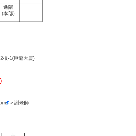
進階
(
本部)
樓-1(巨龍大廈)
)
com
> 謝老師