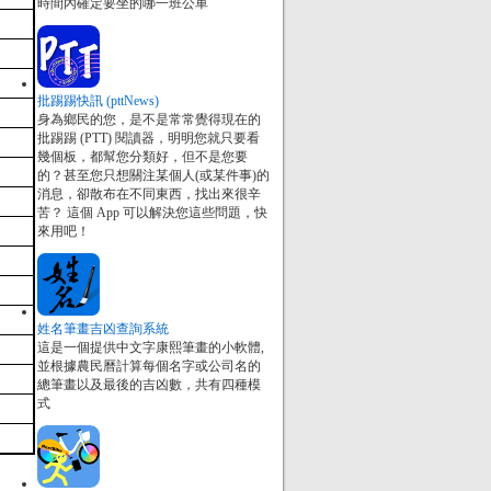
時間內確定要坐的哪一班公車
批踢踢快訊 (pttNews)
身為鄉民的您，是不是常常覺得現在的
批踢踢 (PTT) 閱讀器，明明您就只要看
幾個板，都幫您分類好，但不是您要
的？甚至您只想關注某個人(或某件事)的
消息，卻散布在不同東西，找出來很辛
苦？ 這個 App 可以解決您這些問題，快
來用吧！
姓名筆畫吉凶查詢系統
這是一個提供中文字康熙筆畫的小軟體,
並根據農民曆計算每個名字或公司名的
總筆畫以及最後的吉凶數，共有四種模
式