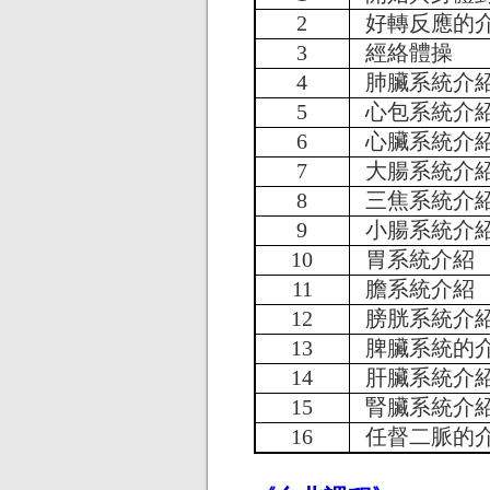
2
好轉反應的
3
經絡體操
4
肺臟系統介
5
心包系統介
6
心臟系統介
7
大腸系統介
8
三焦系統介
9
小腸系統介
10
胃系統介紹
11
膽系統介紹
12
膀胱系統介
13
脾臟系統的
14
肝臟系統介
15
腎臟系統介
16
任督二脈的