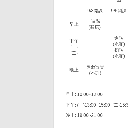
一
四
9/3開課
9/6開課
進階
早上
(新店)
進階
下午
(
永和)
(一)
初階
(二)
(永和)
長命富貴
晚上
(
本部)
早上: 10:00~12:00
下午: (一)13:00~15:00 (二)15:
晚上: 19:00~21:00