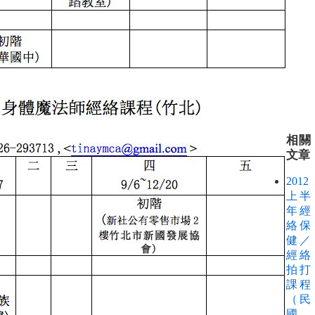
相關
文章
2012
上半
年經
絡保
健／
經絡
拍打
課程
（民
國