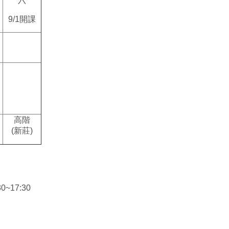
六
9/1開課
高階
(
新莊)
30~17:30