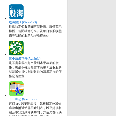
股海快訊 (iNews123)
提供特定個股新聞更新推播、股價警示
推播、新聞社群分享以及每日個股收盤
價等功能的股票App/股市App.
當令蔬果花卉(AgriInfo)
是不是常常在超市看到水果蔬菜的價
格，總是不確定是當季蔬果？這個服務
就是幫你很快判斷眼前的蔬果花卉的價
格是否便宜。
下一班公車(nextBus)
這個 app 只要開啟後，就根據定位幫你
過濾出附近站牌的時刻表，以及提供相
關公車預計到站的時間，方便您在很快