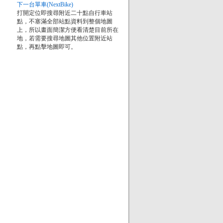
下一台單車(NextBike)
打開定位即搜尋附近二十點自行車站
點，不塞滿全部站點資料到整個地圖
上，所以畫面簡潔方便看清楚目前所在
地，若需要搜尋地圖其他位置附近站
點，再點擊地圖即可。