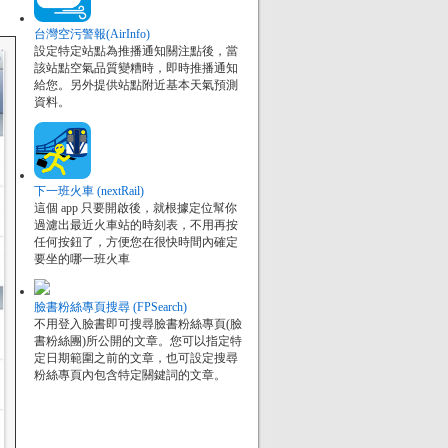
台灣空污警報(AirInfo)
設定特定站點為推播通知關注點後，當
該站點空氣品質變糟時，即時推播通知
給您。另外提供站點附近基本天氣預測
資料。
下一班火車 (nextRail)
這個 app 只要開啟後，就根據定位幫你
過濾出最近火車站的時刻表，不用再按
任何按鈕了，方便您在很快時間內確定
要坐的哪一班火車
臉書粉絲專頁搜尋 (FPSearch)
不用登入臉書即可搜尋臉書粉絲專頁(臉
書粉絲團)所公開的文章。您可以指定特
定日期範圍之前的文章，也可設定搜尋
粉絲專頁內包含特定關鍵詞的文章。