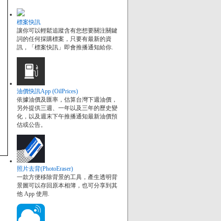
標案快訊
讓你可以輕鬆追蹤含有您想要關注關鍵
詞的任何採購標案，只要有最新的資
訊，「標案快訊」即會推播通知給你.
油價快訊App (OilPrices)
依據油價及匯率，估算台灣下週油價，
另外提供三週、一年以及三年的歷史變
化，以及週末下午推播通知最新油價預
估或公告。
照片去背(PhotoEraser)
一款方便移除背景的工具，產生透明背
景圖可以存回原本相簿，也可分享到其
他 App 使用.