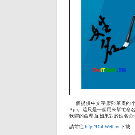
一個提供中文字康熙筆畫的小
App。這只是一個用來幫忙命
軟體的命理面,如果對於姓名命
請前往
http://DoItWell.tw
下載