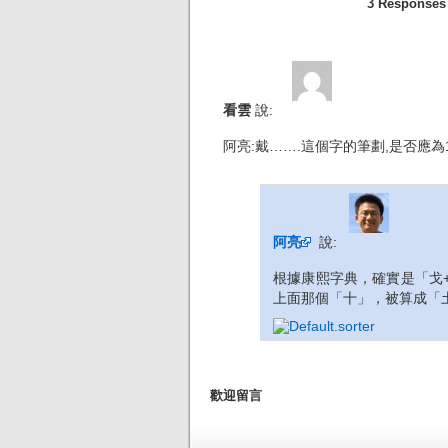
3 Respons
看雲
說:
阿亮:戴…….這個字的筆劃,是否應為1
阿亮
說:
根據康熙字典，確實是「戈+
上面那個「十」，被算成「
歡迎留言