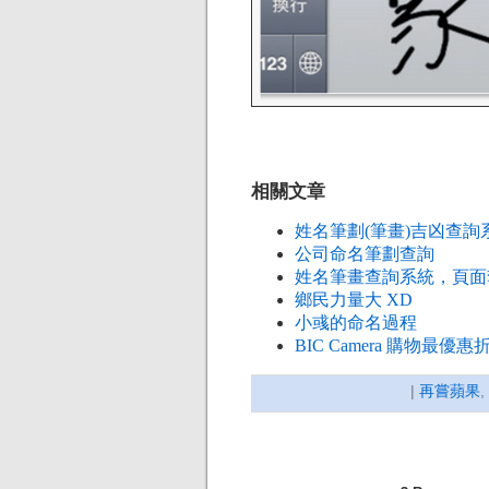
相關文章
姓名筆劃(筆畫)吉凶查詢
公司命名筆劃查詢
姓名筆畫查詢系統，頁面套 Twit
鄉民力量大 XD
小彧的命名過程
BIC Camera 購物最優惠
|
再嘗蘋果
,