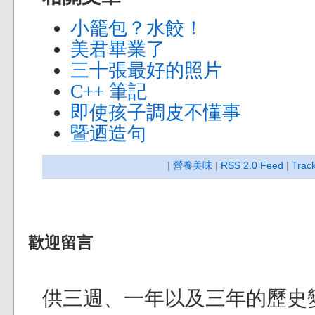
小籠包？水餃！
美君畢業了
三十張最好的照片
C++ 筆記
即使孩子調皮不懂事
暨迺造句
|
營養美味
|
RSS 2.0 Feed
|
Trac
歡迎留言
供三週、一年以及三年的歷史