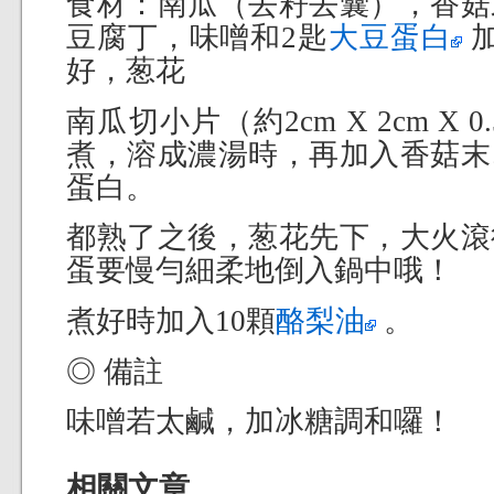
食材：南瓜（去籽去囊），香菇
豆腐丁，味噌和2匙
大豆蛋白
加
好，葱花
南瓜切小片（約2cm X 2cm X
煮，溶成濃湯時，再加入香菇末
蛋白。
都熟了之後，葱花先下，大火滾
蛋要慢勻細柔地倒入鍋中哦！
煮好時加入10顆
酪梨油
。
◎ 備註
味噌若太鹹，加冰糖調和囉！
相關文章