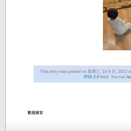
This entry was posted on 星期三, 14 9 月, 2011
a
RSS 2.0
feed. You can
le
歡迎留言