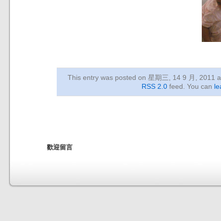
This entry was posted on 星期三, 14 9 月, 2011
a
RSS 2.0
feed. You can
le
歡迎留言