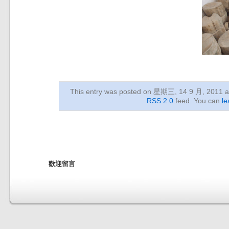
This entry was posted on 星期三, 14 9 月, 2011
a
RSS 2.0
feed. You can
le
歡迎留言