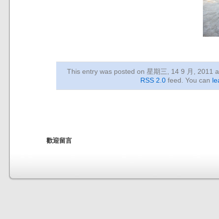
This entry was posted on 星期三, 14 9 月, 2011
a
RSS 2.0
feed. You can
le
歡迎留言