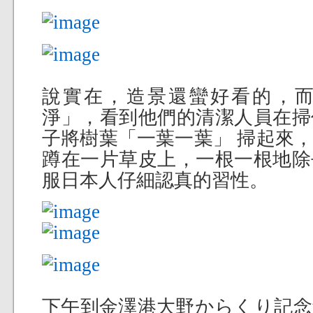
說實在，造景還蠻好看的，
淨」，看到他們的清潔人員在掃
子將樹葉「一葉一葉」 掃起來
蹲在一片草皮上，一根一根地除
服日本人仔細認真的習性。
下午到金澤港大野からくり記念