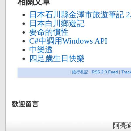
相關文章
日本石川縣金澤市旅遊筆記 2/
日本白川鄉遊記
要命的慣性
C#中調用Windows API
中樂透
四足歲生日快樂
|
旅行札記
|
RSS 2.0 Feed
|
Trac
歡迎留言
阿亮遇