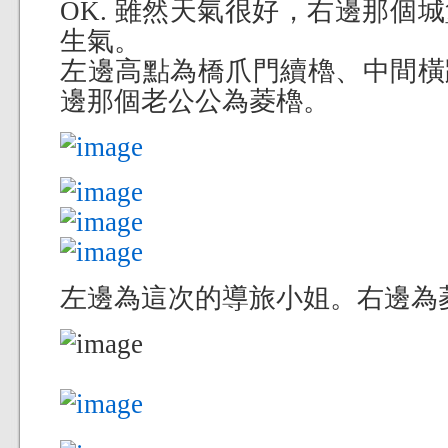
OK. 雖然天氣很好，右邊那個
生氣。
左邊高點為橋爪門續櫓、中間橫
邊那個老公公為菱櫓。
左邊為這次的導旅小姐。右邊為