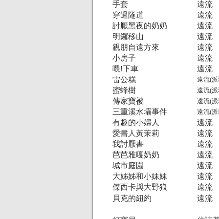
手套
遠流
穿過隧道
遠流
討厭黑夜的奶奶
遠流
明鑼移山
遠流
親朋自遠方來
遠流
小房子
遠流
喂!下車
遠流
雷公糕
遠流(派
蜜蜂樹
遠流(派
傳家寶被
遠流(派
三重溪水壩事件
遠流(派
有趣的小婦人
遠流
愛書人黃茉莉
遠流
我討厭書
遠流
芭芭雅嘎奶奶
遠流
城市庭園
遠流
大姊姊和小妹妹
遠流
傑西卡與大野狼
遠流
貝克的紐約
遠流