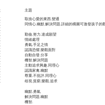
社
主題
三
取捨心愛的東西.變通
三
同情心.幽默.解決問題.詳細的構圖可激發孩子的
三
三
勤儉.努力.達成願望
三
情緒處理
三
勇氣.手足之情
三
認識恐懼.樂觀面對
三
自動自發.分享
三
機智.解決問題
三
主動追求興趣.同理心
三
認識家禽.幽默
三
尊重.不批評.同理心
三
歧視.貧窮.樂觀.追求
幽默.勇氣
解決問題.幽默
機智.