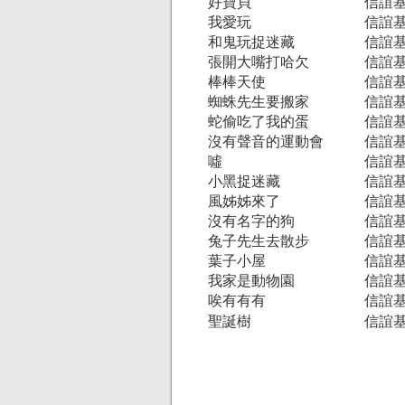
好寶貝
信誼
我愛玩
信誼
和鬼玩捉迷藏
信誼
張開大嘴打哈欠
信誼
棒棒天使
信誼
蜘蛛先生要搬家
信誼
蛇偷吃了我的蛋
信誼
沒有聲音的運動會
信誼
噓
信誼
小黑捉迷藏
信誼
風姊姊來了
信誼
沒有名字的狗
信誼
兔子先生去散步
信誼
葉子小屋
信誼
我家是動物園
信誼
唉有有有
信誼
聖誕樹
信誼