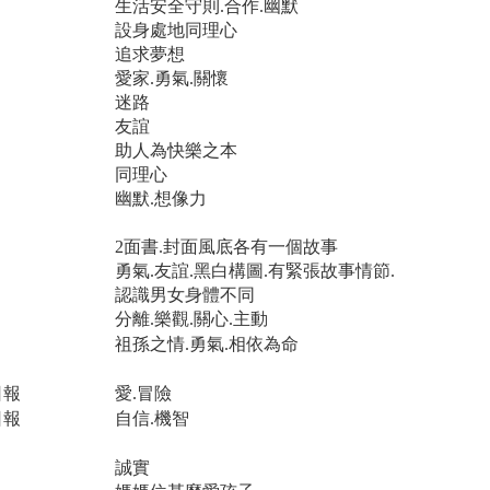
生活安全守則.合作.幽默
設身處地同理心
追求夢想
愛家.勇氣.關懷
迷路
友誼
助人為快樂之本
同理心
幽默.想像力
2面書.封面風底各有一個故事
勇氣.友誼.黑白構圖.有緊張故事情節.
認識男女身體不同
分離.樂觀.關心.主動
祖孫之情.勇氣.相依為命
日報
愛.冒險
日報
自信.機智
誠實