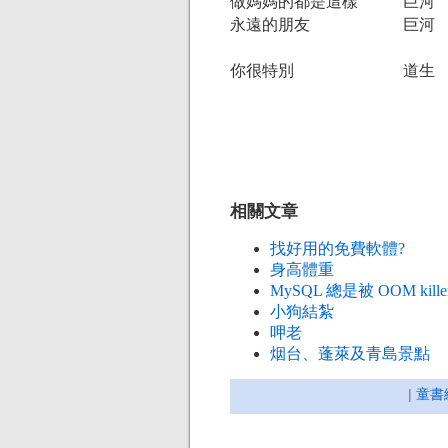
做媽媽的都是這樣
巨河
永遠的朋友
巨河
你很特別
道生
相關文章
找好用的免費軟體?
身高體重
MySQL 總是被 OOM kill
小狗結紮
呷老
烟台、蓬萊及青島景點
|
童書