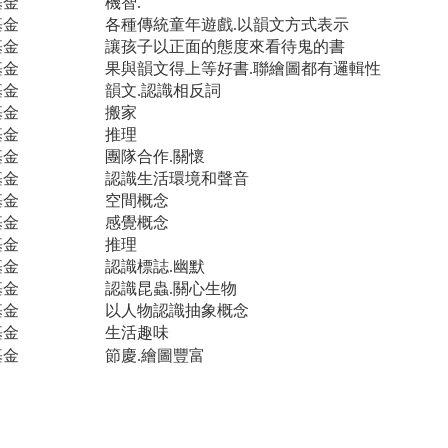
基金
機智.
基金
各種傳統童年遊戲.以韻文方式表示
基金
讓孩子以正面的態度來看待鬼的書
基金
果與韻文得上等好書.聯繪圖都有邏輯性
基金
韻文.認識相反詞
基金
搬家
基金
推理
基金
團隊合作.關懷
基金
認識生活環境和聲音
基金
空間概念
基金
感覺概念
基金
推理
基金
認識標誌.幽默
基金
認識昆蟲.關心生物
基金
以人物認識抽象概念
基金
生活趣味
基金
節慶.繪圖豐富