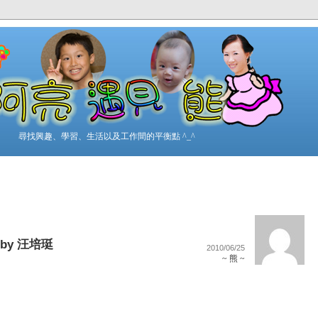
尋找興趣、學習、生活以及工作間的平衡點 ^_^
by 汪培珽
2010/06/25
~ 熊 ~