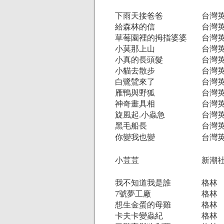
下雨天接爸爸
台灣
給森林的信
台灣
草莓園裡的拇指婆婆
台灣
小莫那上山
台灣
小真的長頭髮
台灣
小貓去散步
台灣
白鷺鷥來了
台灣
雁鴨與野狐
台灣
神奇畫具相
台灣
旋風起.小蟲急
台灣
黑毛船長
台灣
你變我也變
台灣
小荳荳
新潮
我不知道我是誰
格林
7號夢工廠
格林
想生金蛋的母雞
格林
卡夫卡變蟲紀
格林