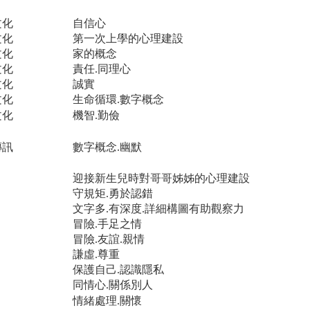
文化
自信心
文化
第一次上學的心理建設
文化
家的概念
文化
責任.同理心
文化
誠實
文化
生命循環.數字概念
文化
機智.勤儉
傳訊
數字概念.幽默
迎接新生兒時對哥哥姊姊的心理建設
守規矩.勇於認錯
文字多.有深度.詳細構圖有助觀察力
冒險.手足之情
冒險.友誼.親情
謙虛.尊重
保護自己.認識隱私
同情心.關係別人
情緒處理.關懷