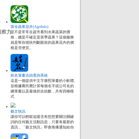
當令蔬果花卉(AgriInfo)
觀察力
是不是常常在超市看到水果蔬菜的價
格，總是不確定是當季蔬果？這個服務
就是幫你很快判斷眼前的蔬果花卉的價
格是否便宜。
姓名筆畫吉凶查詢系統
這是一個提供中文字康熙筆畫的小軟體,
並根據農民曆計算每個名字或公司名的
總筆畫以及最後的吉凶數，共有四種模
式
藝文快訊
讓你可以輕鬆追蹤含有您想要關注關鍵
詞的任何藝文活動訊息，只要有最新的
資訊，「藝文快訊」即會推播通知給你.