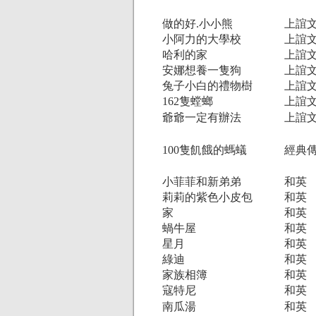
做的好.小小熊
上誼
小阿力的大學校
上誼
哈利的家
上誼
安娜想養一隻狗
上誼
兔子小白的禮物樹
上誼
162隻螳螂
上誼
爺爺一定有辦法
上誼
100隻飢餓的螞蟻
經典
小菲菲和新弟弟
和英
莉莉的紫色小皮包
和英
家
和英
蝸牛屋
和英
星月
和英
綠迪
和英
家族相簿
和英
寇特尼
和英
南瓜湯
和英