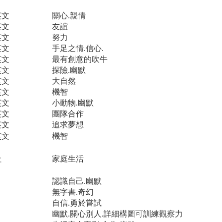
英文
關心.親情
英文
友誼
英文
努力
英文
手足之情.信心.
英文
最有創意的吹牛
英文
探險.幽默
英文
大自然
英文
機智
英文
小動物.幽默
英文
團隊合作
英文
追求夢想
英文
機智
社
家庭生活
認識自己.幽默
無字書.奇幻
自信.勇於嘗試
幽默.關心別人.詳細構圖可訓練觀察力