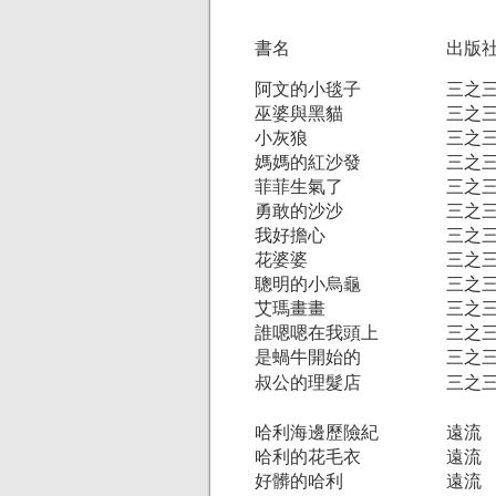
書名
出版
阿文的小毯子
三之
巫婆與黑貓
三之
小灰狼
三之
媽媽的紅沙發
三之
菲菲生氣了
三之
勇敢的沙沙
三之
我好擔心
三之
花婆婆
三之
聰明的小烏龜
三之
艾瑪畫畫
三之
誰嗯嗯在我頭上
三之
是蝸牛開始的
三之
叔公的理髮店
三之
哈利海邊歷險紀
遠流
哈利的花毛衣
遠流
好髒的哈利
遠流