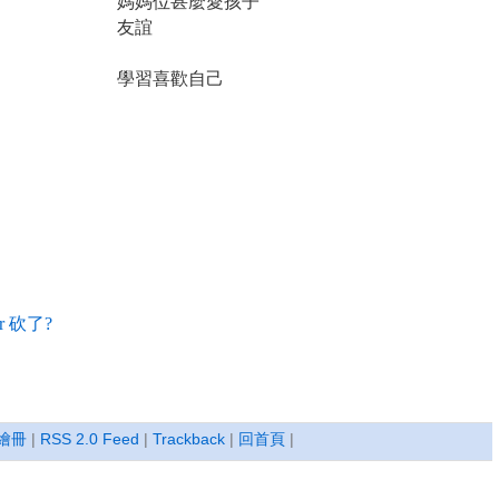
媽媽位甚麼愛孩子
友誼
學習喜歡自己
er 砍了?
繪冊
|
RSS 2.0 Feed
|
Trackback
|
回首頁
|