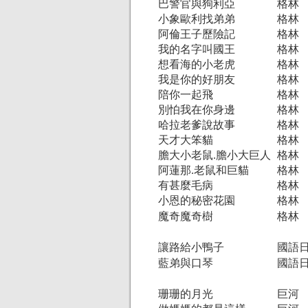
巴警官與狗利亞
格林
小象歐利找弟弟
格林
阿倫王子歷險記
格林
我的名字叫國王
格林
想看海的小老虎
格林
我是你的好朋友
格林
陪你一起飛
格林
別怕我在你身邊
格林
哈拉老爹說故事
格林
天才大笨貓
格林
膽大小老鼠.膽小大巨人
格林
阿蓮那.老鼠和巨貓
格林
有甚麼毛病
格林
小恩的秘密花園
格林
魔奇魔奇樹
格林
讓路給小鴨子
國語
藍弟與口琴
國語
珊珊的月光
巨河