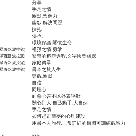
分享
手足之情
幽默.想像力
幽默.解決問題
擁抱
傳承.
環境保護.關懷生命
祖孫之情.勇敢
翠西亞.波拉寇)
驚奇的追尋過程.文字快樂幽默
翠西亞.波拉寇)
家庭傳承
翠西亞.波拉寇)
書本之於人生
翠西亞.波拉寇)
樂觀.幽默
自信
同理心
面惡心善不以外表評斷
關心別人.自己動手.大自然
手足之情
如何趕走噩夢的心理建設
用書本去旅行.非常詳細的構圖可訓練觀察力