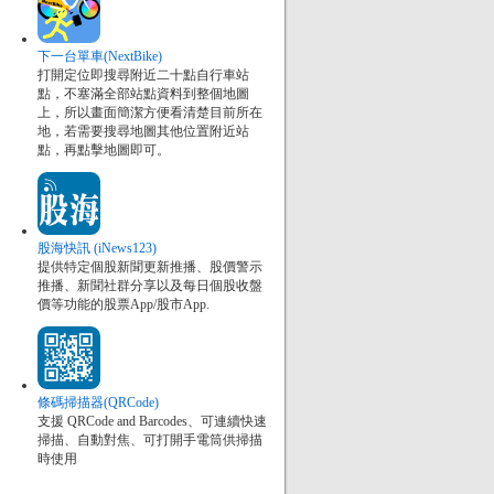
下一台單車(NextBike)
打開定位即搜尋附近二十點自行車站
點，不塞滿全部站點資料到整個地圖
上，所以畫面簡潔方便看清楚目前所在
地，若需要搜尋地圖其他位置附近站
點，再點擊地圖即可。
股海快訊 (iNews123)
提供特定個股新聞更新推播、股價警示
推播、新聞社群分享以及每日個股收盤
價等功能的股票App/股市App.
條碼掃描器(QRCode)
支援 QRCode and Barcodes、可連續快速
掃描、自動對焦、可打開手電筒供掃描
時使用